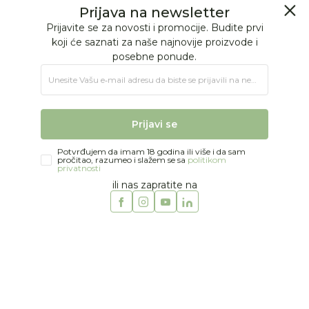
BESPLATNA ISPORUKA Paketa preko 4.000 RSD
Prijava na newsletter
0
0
Prijavite se za novosti i promocije. Budite prvi
koji će saznati za naše najnovije proizvode i
posebne ponude.
Jungle Baby
Proizvodi
MODA
BEBE DEVOJČICE
Unesite Vašu e‑mail adresu da biste se prijavili na newsletter.
Majice i duksevi
Noppies majica, 56-92
Prijavi se
Potvrđujem da imam 18 godina ili više i da sam
pročitao, razumeo i slažem se sa
politikom
privatnosti
ili nas zapratite na