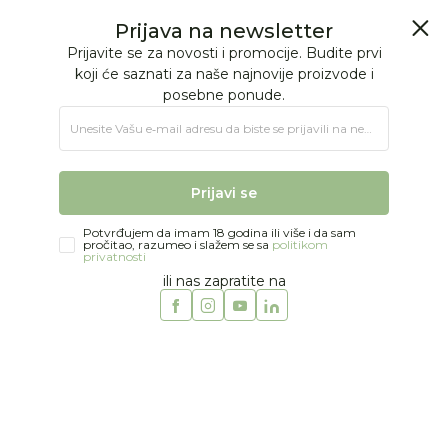
BESPLATNA ISPORUKA Paketa preko 4.000 RSD
0
0
Jungle Baby
Proizvodi
MODA
DEVOJČICE
Prsluci i jakne
Prsluci i jakne
Prijava na newsletter
Prijavite se za novosti i promocije. Budite prvi
koji će saznati za naše najnovije proizvode i
posebne ponude.
36 proizvoda
Unesite Vašu e‑mail adresu da biste se prijavili na newsletter.
17
%
Prijavi se
Potvrđujem da imam 18 godina ili više i da sam