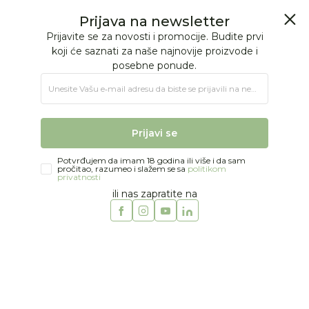
BESPLATNA ISPORUKA Paketa preko 4.000 RSD
0
0
Jungle Baby
Proizvodi
BEBINA SOBA
Relaksacija
Fotelje
Fotelje
Prijava na newsletter
Prijavite se za novosti i promocije. Budite prvi
koji će saznati za naše najnovije proizvode i
posebne ponude.
16 proizvoda
Unesite Vašu e‑mail adresu da biste se prijavili na newsletter.
Prijavi se
Potvrđujem da imam 18 godina ili više i da sam