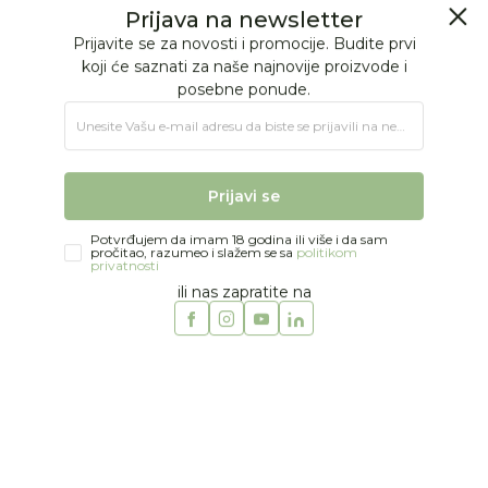
BESPLATNA ISPORUKA Paketa preko 4.000 RSD
Prijava na newsletter
0
0
Prijavite se za novosti i promocije. Budite prvi
koji će saznati za naše najnovije proizvode i
posebne ponude.
Jungle Baby
Proizvodi
HRANJENJE
HRANILICE
Jednopoložajna
Unesite Vašu e‑mail adresu da biste se prijavili na newsletter.
Prijavi se
Jednopoložajna
Potvrđujem da imam 18 godina ili više i da sam
pročitao, razumeo i slažem se sa
politikom
privatnosti
ili nas zapratite na
118 proizvoda