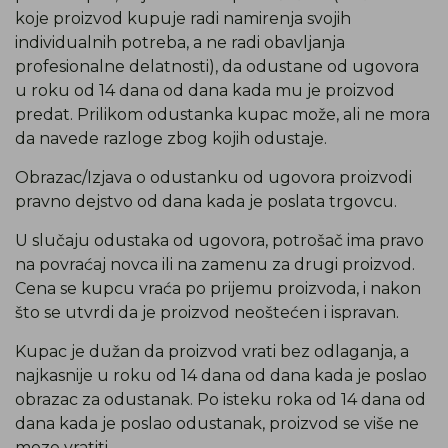
koje proizvod kupuje radi namirenja svojih
individualnih potreba, a ne radi obavljanja
profesionalne delatnosti), da odustane od ugovora
u roku od 14 dana od dana kada mu je proizvod
predat. Prilikom odustanka kupac može, ali ne mora
da navede razloge zbog kojih odustaje.
Obrazac/Izjava o odustanku od ugovora proizvodi
pravno dejstvo od dana kada je poslata trgovcu.
U slučaju odustaka od ugovora, potrošač ima pravo
na povraćaj novca ili na zamenu za drugi proizvod.
Cena se kupcu vraća po prijemu proizvoda, i nakon
što se utvrdi da je proizvod neoštećen i ispravan.
Kupac je dužan da proizvod vrati bez odlaganja, a
najkasnije u roku od 14 dana od dana kada je poslao
obrazac za odustanak. Po isteku roka od 14 dana od
dana kada je poslao odustanak, proizvod se više ne
moze vratiti.