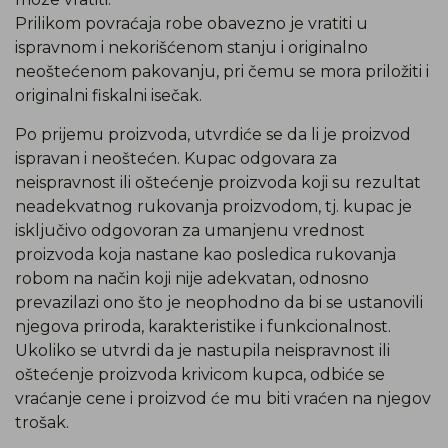
Prilikom povraćaja robe obavezno je vratiti u
ispravnom i nekorišćenom stanju i originalno
neoštećenom pakovanju, pri čemu se mora priložiti i
originalni fiskalni isečak.
Po prijemu proizvoda, utvrdiće se da li je proizvod
ispravan i neoštećen. Kupac odgovara za
neispravnost ili oštećenje proizvoda koji su rezultat
neadekvatnog rukovanja proizvodom, tj. kupac je
isključivo odgovoran za umanjenu vrednost
proizvoda koja nastane kao posledica rukovanja
robom na način koji nije adekvatan, odnosno
prevazilazi ono što je neophodno da bi se ustanovili
njegova priroda, karakteristike i funkcionalnost.
Ukoliko se utvrdi da je nastupila neispravnost ili
oštećenje proizvoda krivicom kupca, odbiće se
vraćanje cene i proizvod će mu biti vraćen na njegov
trošak.