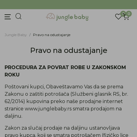
Prijava na newsletter
BESPLATNA ISPORUKA Paketa preko 4.000 RSD
Prijavite se za novosti i promocije. Budite prvi
0
0
koji će saznati za naše najnovije proizvode i
posebne ponude.
Unesite Vašu e‑mail adresu da biste se prijavili na newsletter.
Jungle Baby
Pravo na odustajanje
Pravo na odustajanje
Prijavi se
Potvrđujem da imam 18 godina ili više i da sam
PROCEDURA ZA POVRAT ROBE U ZAKONSKOM
pročitao, razumeo i slažem se sa
politikom
privatnosti
ROKU
ili nas zapratite na
Poštovani kupci, Obaveštavamo Vas da se prema
Zakonu o zaštiti potrošača (Službeni glasnik RS, br.
62/2014) kupovina preko naše prodajne internet
stranice
www.junglebaby.rs
smatra prodajom na
daljinu.
Zakon za slučaj prodaje na daljinu ustanovljava
pravo kupca, koji se smatra potrošačem (fizičko lice