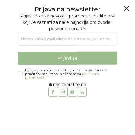
BESPLATNA ISPORUKA Paketa preko 4.000 RSD
0
0
Jungle Baby
Proizvodi
IGRAČKE
Igračke za decu
Kocke i puzzle
Janod kocke šumske životinje
Prijava na newsletter
Prijavite se za novosti i promocije. Budite prvi
koji će saznati za naše najnovije proizvode i
posebne ponude.
Unesite Vašu e‑mail adresu da biste se prijavili na newsletter.
Prijavi se
Potvrđujem da imam 18 godina ili više i da sam