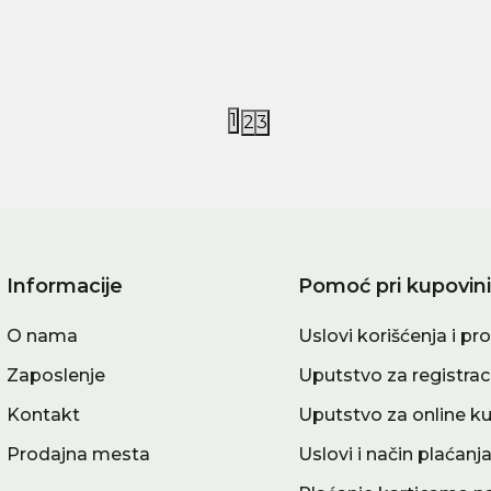
00,00
RSD
4.990,00
RSD
1
2
3
Informacije
Pomoć pri kupovini
O nama
Uslovi korišćenja i pr
Zaposlenje
Uputstvo za registrac
Kontakt
Uputstvo za online k
Prodajna mesta
Uslovi i način plaćanj