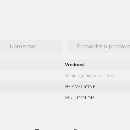
Komentari
Pronađite u prodavn
Vrednost
Kuhinje, radionice i setovi
BEZ VELIČINE
Prijava na newsletter
MULTICOLOR
Prijavite se za novosti i promocije. Budite prvi
koji će saznati za naše najnovije proizvode i
posebne ponude.
Unesite Vašu e‑mail adresu da biste se prijavili na newsletter.