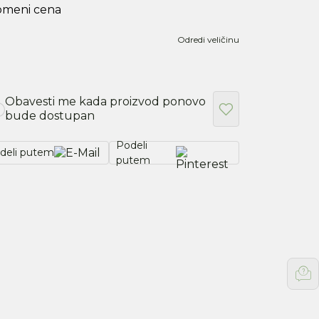
omeni cena
Odredi veličinu
Obavesti me kada proizvod ponovo
bude dostupan
Podeli
deli putem
putem