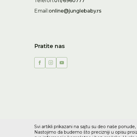
Telefon:
011/6960777
Email:
online@junglebaby.rs
Pratite nas
Svi artikli prikazani na sajtu su deo naše ponud
Nastojimo da budemo što precizniji u opisu proiz