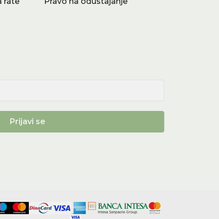
 rate
Pravo na odustajanje
Prijavi se