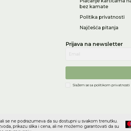
Plaćanje karticama na
bez kamate
Politika privatnosti
Najčešća pitanja
Prijava na newsletter
Email
Slažem se sa
politikom privatnosti
e, ali se ne podrazumeva da su dostupni u svakom trenutku.
voda, prikazu slika i cena, ali ne možemo garantovati da su