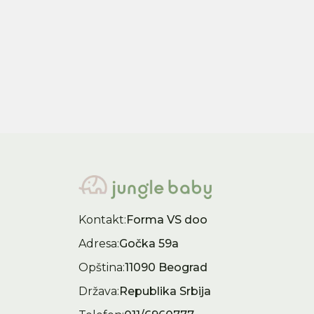
3.490,00
RSD
4.5
Kontakt:
Forma VS doo
Adresa:
Gočka 59a
Opština:
11090 Beograd
Država:
Republika Srbija