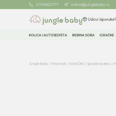
011/6960777
online@junglebaby.rs
Potrebna Vam je pomoć? Poz
Uslovi isporuke
KOLICA I AUTOSEDIŠTA
BEBINA SOBA
IGRAČKE
Jungle Baby
Proizvodi
IGRAČKE
Igračke za decu
K