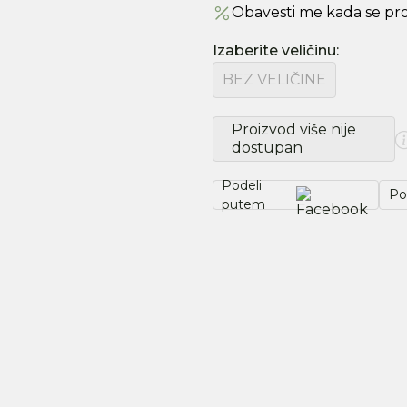
Obavesti me kada se pr
Izaberite veličinu
:
BEZ VELIČINE
Proizvod više nije
dostupan
Podeli
Po
putem