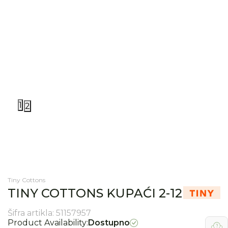
1
2
Tiny Cottons
TINY COTTONS KUPAĆI 2-12
Šifra artikla:
51157957
Product Availability:
Dostupno