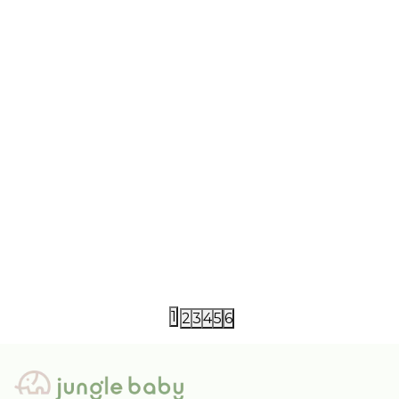
Little Dutch
Little Dutch
Little Dutch kupaći
Little Dutch
2.640,00
RSD
2.400,00
RS
1
2
3
4
5
6