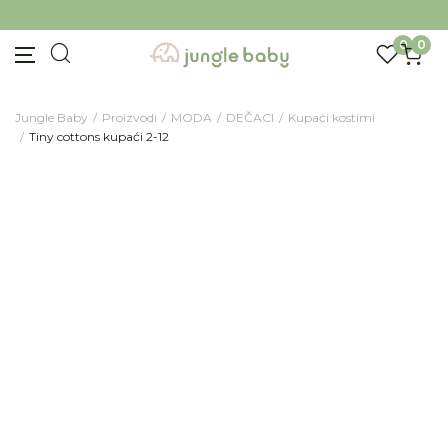
BESPLATNA ISPORUKA Paketa preko 4.000 RSD
0
0
Jungle Baby
Proizvodi
MODA
DEČACI
Kupaći kostimi
Tiny cottons kupaći 2-12