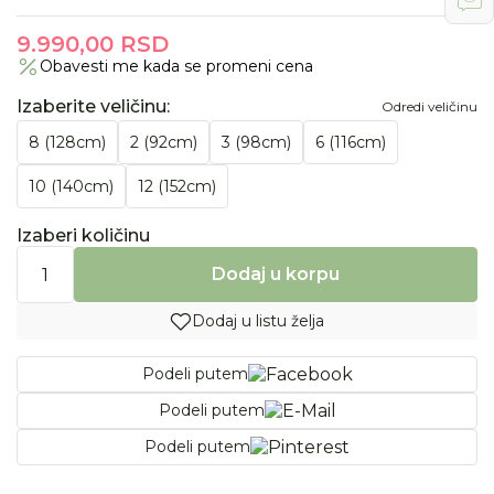
9.990,00
RSD
Obavesti me kada se promeni cena
Izaberite veličinu
:
Odredi veličinu
8 (128cm)
2 (92cm)
3 (98cm)
6 (116cm)
10 (140cm)
12 (152cm)
Izaberi količinu
Dodaj u korpu
Dodaj u listu želja
Podeli putem
Podeli putem
Podeli putem