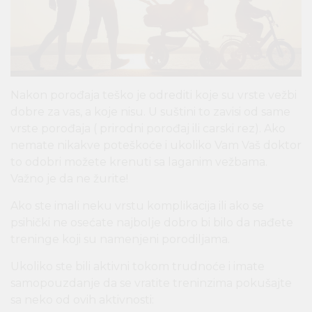
Nakon porođaja teško je odrediti koje su vrste vežbi
dobre za vas, a koje nisu. U suštini to zavisi od same
vrste porođaja ( prirodni porođaj ili carski rez). Ako
nemate nikakve poteškoće i ukoliko Vam Vaš doktor
to odobri možete krenuti sa laganim vežbama.
Važno je da ne žurite!
Ako ste imali neku vrstu komplikacija ili ako se
psihički ne osećate najbolje dobro bi bilo da nađete
treninge koji su namenjeni porodiljama.
Ukoliko ste bili aktivni tokom trudnoće i imate
samopouzdanje da se vratite treninzima pokušajte
sa neko od ovih aktivnosti: