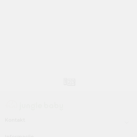
JUNGLE PRIČE
Jungle Baby poklanja vredne
vaučere
20.11.2025
1
2
3
Kontakt
Informacije