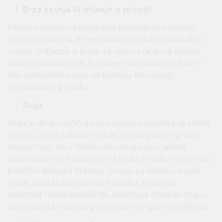
Brza šetnja ili trčanje u prirodi
Počnite polako i postepeno povećavajte tempo.
Šetnja je odlična jer ne iziskuje dodatno slobodno
vreme. Odlazak iz kuće za većinu će žena značiti
dobro raspoloženje, kretanje i socijalizaciju. Čak ni
loši vremenski uslovi ne trebaju biti razlog
neodlaska u prirodu.
Joga
Joga je divan način da se ponovo povežete sa Vašim
telom. Ona je takođe i zdrav trening uma i pruža
mogućnost da u tihom okruženju pronađete
unutrašnji mir.S obzirom na to da se tokom joge uči
pravilno disanje i držanje, brojne su koristi od ovih
vežbi. Joga poboljšava cirkulaciju, smanjuje
napetost i neraspoloženje, smanjuje oticanje nogu,
poboljšava probavu, povećava energiju i izdržljivost.