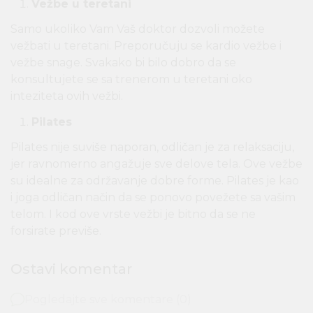
Vežbe u teretani
Samo ukoliko Vam Vaš doktor dozvoli možete
vežbati u teretani. Preporučuju se kardio vežbe i
vežbe snage. Svakako bi bilo dobro da se
konsultujete se sa trenerom u teretani oko
inteziteta ovih vežbi.
Pilates
Pilates nije suviše naporan, odličan je za relaksaciju,
jer ravnomerno angažuje sve delove tela. Ove vežbe
su idealne za održavanje dobre forme. Pilates je kao
i joga odličan način da se ponovo povežete sa vašim
telom. I kod ove vrste vežbi je bitno da se ne
forsirate previše.
Ostavi komentar
Pogledajte sve komentare (0)