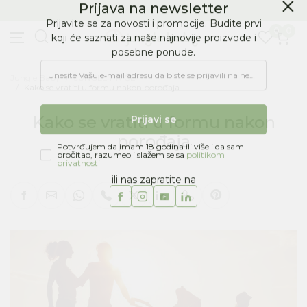
BESPLATNA ISPORUKA Paketa preko 4.000 RSD
Prijava na newsletter
0
0
Prijavite se za novosti i promocije. Budite prvi
koji će saznati za naše najnovije proizvode i
posebne ponude.
Jungle Baby
JUNGLE PRIČE
Kako se vratiti u formu nakon porođaja
Unesite Vašu e‑mail adresu da biste se prijavili na newsletter.
Kako se vratiti u formu nakon
Prijavi se
porođaja
JUNGLE PRIČE
|
10/04/2017
Potvrđujem da imam 18 godina ili više i da sam
pročitao, razumeo i slažem se sa
politikom
privatnosti
ili nas zapratite na