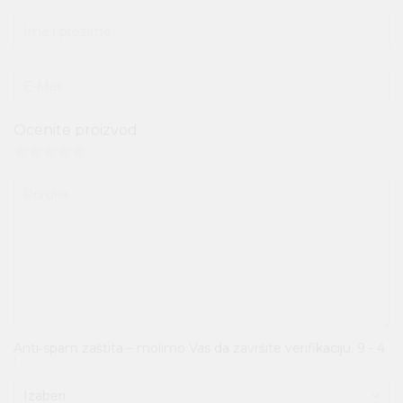
Ime i prezime
E-Mail
Ocenite proizvod:
Poruka
Anti‑spam zaštita – molimo Vas da završite verifikaciju. 9 - 4
: