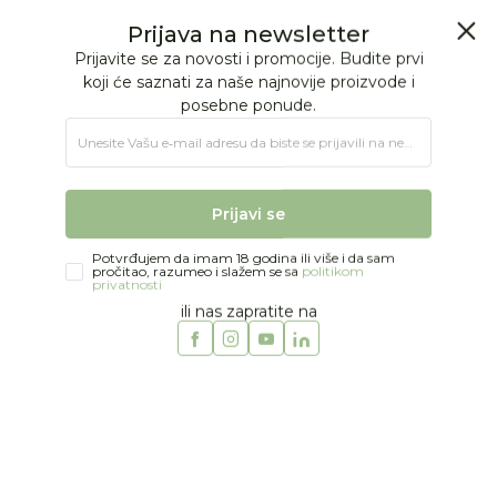
BESPLATNA ISPORUKA Paketa preko 4.000 RSD
0
0
Jungle Baby
JUNGLE PRIČE
Hape & Baby Einstein - dobitna kombinacija
Hape & Baby Einstein - dobitna
kombinacija
Prijava na newsletter
Nagrađivane edukativne i interaktivne igračke
JUNGLE PRIČE
|
02/04/2025
Prijavite se za novosti i promocije. Budite prvi
koji će saznati za naše najnovije proizvode i
posebne ponude.
Unesite Vašu e‑mail adresu da biste se prijavili na newsletter.
Nemački brend
Hape
, koji već nekoliko godina
čini deo Jungle Baby ponude, i
Baby Einstein
Prijavi se
(
Ajnštajn
), američki brend specijalizovan za
interaktivne igračke za bebe i decu do 3 godine,
Potvrđujem da imam 18 godina ili više i da sam