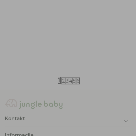
iDO
iDO
iDO komplet 92-116
iDO komplet
5.990,00
RSD
2.290,00
RS
7.590,00
RSD
3.190,00
RSD
1
2
3
4
5
6
Kontakt
Informacije