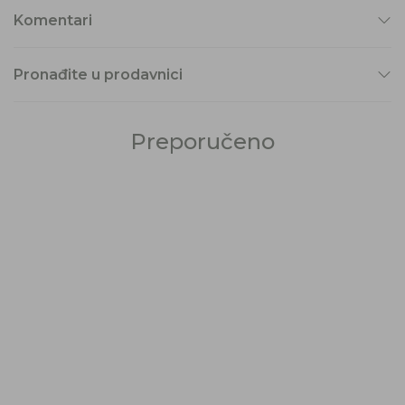
Komentari
Pronađite u prodavnici
Preporučeno
21
%
28
%