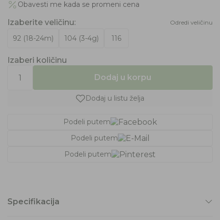
Obavesti me kada se promeni cena
Izaberite veličinu
:
Odredi veličinu
92 (18-24m)
104 (3-4g)
116
Izaberi količinu
Dodaj u korpu
Dodaj u listu želja
Podeli putem
Podeli putem
Podeli putem
Specifikacija