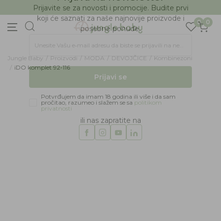
BESPLATNA ISPORUKA Paketa preko 4.000 RSD
Prijava na newsletter
0
0
Prijavite se za novosti i promocije. Budite prvi
koji će saznati za naše najnovije proizvode i
posebne ponude.
Jungle Baby
Proizvodi
MODA
DEVOJČICE
Kombinezoni
Unesite Vašu e‑mail adresu da biste se prijavili na newsletter.
iDO komplet 92-116
Prijavi se
30
%
Potvrđujem da imam 18 godina ili više i da sam
pročitao, razumeo i slažem se sa
politikom
privatnosti
ili nas zapratite na