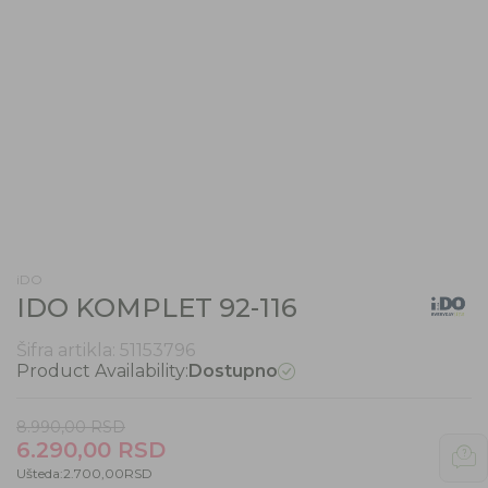
iDO
IDO KOMPLET 92-116
Šifra artikla:
51153796
Product Availability:
Dostupno
8.990,00
RSD
6.290,00
RSD
Ušteda:
2.700,00
RSD