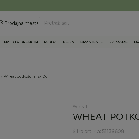
ovite 011/6960777
BESPLATNA ISPORUKA Paketa preko 4.000 RSD
Pretraži sajt
Prodajna mesta
NA OTVORENOM
MODA
NEGA
HRANJENJE
ZA MAME
B
Wheat potkošulja, 2-10g
Wheat
WHEAT POTKOŠ
Šifra artikla:
51139608