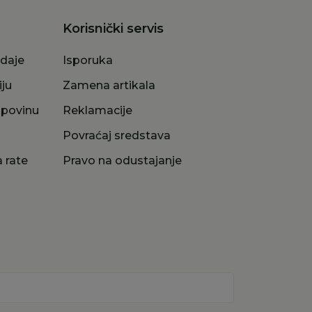
Korisnički servis
odaje
Isporuka
iju
Zamena artikala
upovinu
Reklamacije
a
Povraćaj sredstava
 rate
Pravo na odustajanje