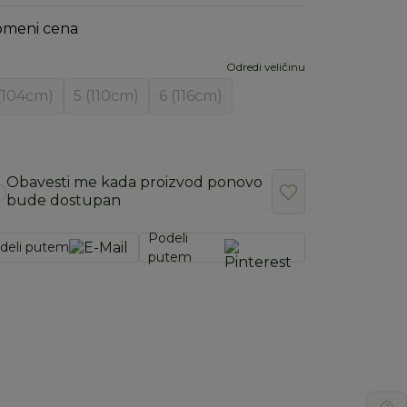
omeni cena
Odredi veličinu
(104cm)
5 (110cm)
6 (116cm)
Obavesti me kada proizvod ponovo
bude dostupan
Podeli
deli putem
putem