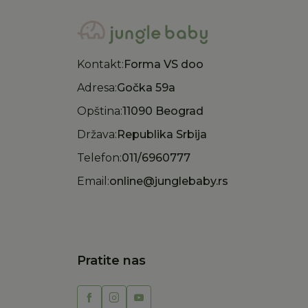
Kontakt:
Forma VS doo
Adresa:
Gočka 59a
Opština:
11090 Beograd
Država:
Republika Srbija
Telefon:
011/6960777
Email:
online@junglebaby.rs
Pratite nas