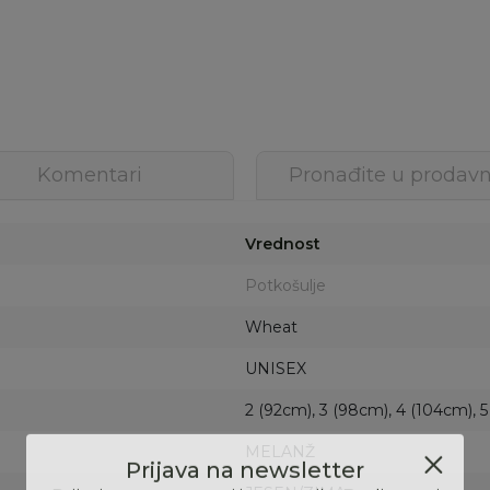
Komentari
Pronađite u prodavn
Vrednost
Potkošulje
Wheat
UNISEX
2 (92cm), 3 (98cm), 4 (104cm), 5
MELANŽ