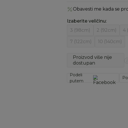
Obavesti me kada se pr
Izaberite veličinu
:
3 (98cm)
2 (92cm)
4 
7 (122cm)
10 (140cm)
Proizvod više nije
dostupan
Podeli
Po
putem