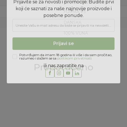
JESEN/ZIMA
FORMA VS
DANSKA
Prijava na newsletter
100% VUNA
Prijavite se za novosti i promocije. Budite prvi
koji će saznati za naše najnovije proizvode i
posebne ponude.
Unesite Vašu e‑mail adresu da biste se prijavili na newsletter.
Preporučeno
Prijavi se
50
%
Potvrđujem da imam 18 godina ili više i da sam pročitao,
razumeo i slažem se sa
politikom privatnosti
ili nas zapratite na