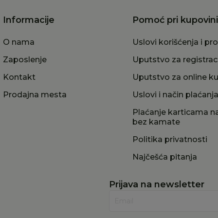
Informacije
Pomoć pri kupovini
O nama
Uslovi korišćenja i pr
Zaposlenje
Uputstvo za registrac
Kontakt
Uputstvo za online k
Prodajna mesta
Uslovi i način plaćanj
Plaćanje karticama na
bez kamate
Politika privatnosti
Najčešća pitanja
Prijava na newsletter
Email