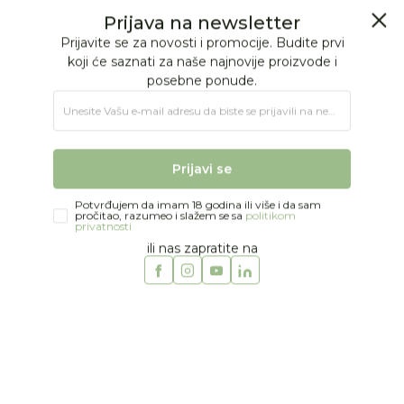
BESPLATNA ISPORUKA Paketa preko 4.000 RSD
Prijava na newsletter
0
0
Prijavite se za novosti i promocije. Budite prvi
koji će saznati za naše najnovije proizvode i
posebne ponude.
Jungle Baby
Proizvodi
KOLICA I AUTOSEDIŠTA
Kolica
Sistemi
Unesite Vašu e‑mail adresu da biste se prijavili na newsletter.
Jungle kolica Cruze 2 Multy 2u1
Prijavi se
Potvrđujem da imam 18 godina ili više i da sam
pročitao, razumeo i slažem se sa
politikom
privatnosti
ili nas zapratite na