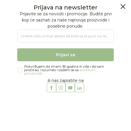
BESPLATNA ISPORUKA Paketa preko 4.000 RSD
Prijava na newsletter
0
0
Prijavite se za novosti i promocije. Budite prvi
koji će saznati za naše najnovije proizvode i
posebne ponude.
Jungle Baby
Proizvodi
KOLICA I AUTOSEDIŠTA
Kolica
Sistemi
Unesite Vašu e‑mail adresu da biste se prijavili na newsletter.
Cybex Mios 2026 duo sistem, Black/Cozy Beige
Prijavi se
Potvrđujem da imam 18 godina ili više i da sam
pročitao, razumeo i slažem se sa
politikom
privatnosti
ili nas zapratite na