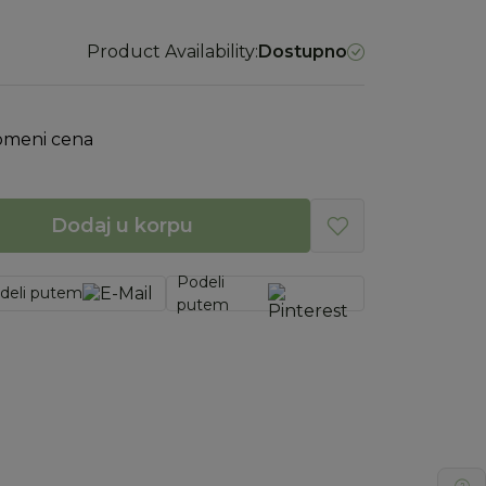
Product Availability:
Dostupno
omeni cena
Dodaj u korpu
Podeli
deli putem
putem