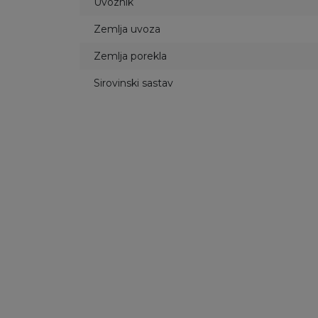
Uvoznik
Zemlja uvoza
Zemlja porekla
Sirovinski sastav