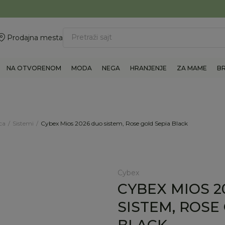
ovite 011/6960777
BESPLATNA ISPORUKA Paketa preko 4.000 RSD
Pretraži sajt
Prodajna mesta
NA OTVORENOM
MODA
NEGA
HRANJENJE
ZA MAME
B
ca
Sistemi
Cybex Mios 2026 duo sistem, Rose gold Sepia Black
Cybex
CYBEX MIOS 2
SISTEM, ROSE