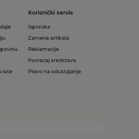
Korisnički servis
odaje
Isporuka
iju
Zamena artikala
upovinu
Reklamacije
a
Povraćaj sredstava
 rate
Pravo na odustajanje