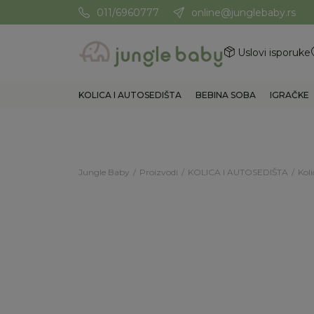
011/6960777
online@junglebaby.rs
Potrebna Vam je pomoć? Poz
Uslovi isporuke
KOLICA I AUTOSEDIŠTA
BEBINA SOBA
IGRAČKE
Jungle Baby
Proizvodi
KOLICA I AUTOSEDIŠTA
Koli