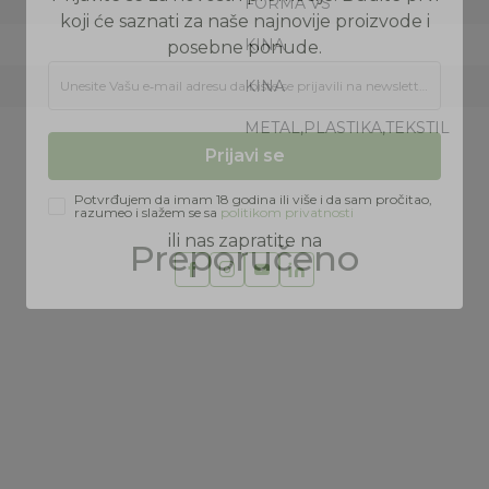
FORMA VS
KINA
KINA
Prijava na newsletter
METAL,PLASTIKA,TEKSTIL
Prijavite se za novosti i promocije. Budite prvi
koji će saznati za naše najnovije proizvode i
posebne ponude.
Unesite Vašu e‑mail adresu da biste se prijavili na newsletter.
Preporučeno
Prijavi se
Potvrđujem da imam 18 godina ili više i da sam pročitao,
razumeo i slažem se sa
politikom privatnosti
ili nas zapratite na