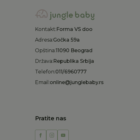
Kontakt:
Forma VS doo
Adresa:
Gočka 59a
Opština:
11090 Beograd
Država:
Republika Srbija
Telefon:
011/6960777
Email:
online@junglebaby.rs
Pratite nas