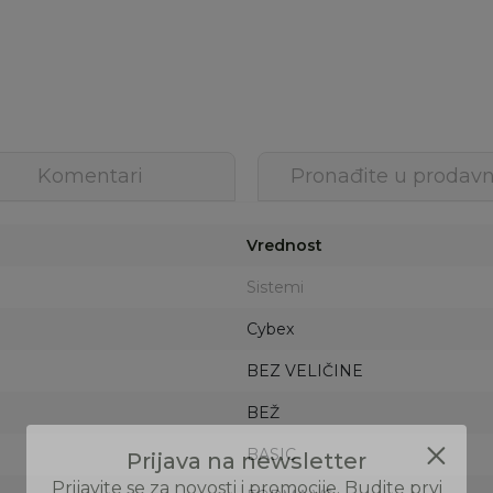
Komentari
Pronađite u prodavn
Vrednost
Sistemi
Cybex
BEZ VELIČINE
BEŽ
BASIC