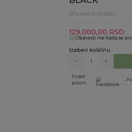
BLACK
Šifra artikla:
41118550
129.000,00
RSD
Obavesti me kada se pr
Izaberi količinu
Podeli
Po
putem