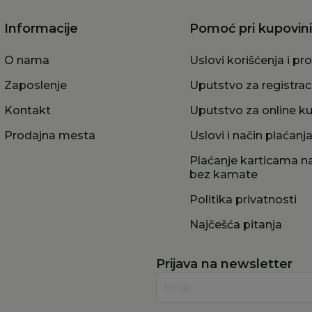
Informacije
Pomoć pri kupovini
O nama
Uslovi korišćenja i pr
Zaposlenje
Uputstvo za registrac
Kontakt
Uputstvo za online k
Prodajna mesta
Uslovi i način plaćanj
Plaćanje karticama na
bez kamate
Politika privatnosti
Najčešća pitanja
Prijava na newsletter
Email