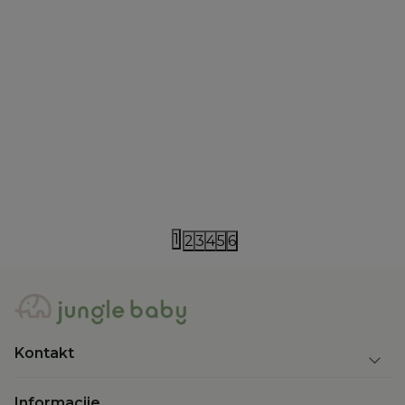
Miniland
Canpol
Miniland set zvečka i mazilica
Canpol Natura
330ml
2.600,00
RSD
830,00
RSD
1
2
3
4
5
6
Kontakt
Informacije