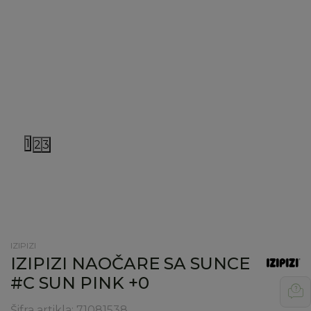
1
2
3
IZIPIZI
IZIPIZI NAOČARE SA SUNCE
#C SUN PINK +0
Šifra artikla:
71081538