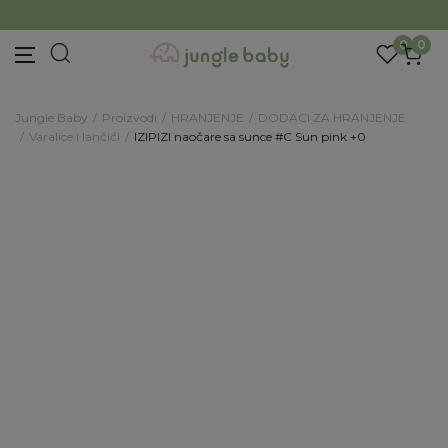
BESPLATNA ISPORUKA Paketa preko 4.000 RSD
Prijava na newsletter
Prijavite se za novosti i promocije. Budite prvi
0
0
koji će saznati za naše najnovije proizvode i
posebne ponude.
Unesite Vašu e‑mail adresu da biste se prijavili na newsletter.
Jungle Baby
Proizvodi
HRANJENJE
DODACI ZA HRANJENJE
Varalice i lančići
IZIPIZI naočare sa sunce #C Sun pink +0
Prijavi se
Potvrđujem da imam 18 godina ili više i da sam
pročitao, razumeo i slažem se sa
politikom
privatnosti
ili nas zapratite na