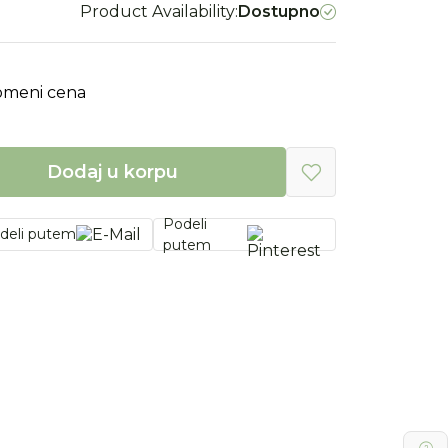
Product Availability:
Dostupno
omeni cena
Dodaj u korpu
Podeli
deli putem
putem