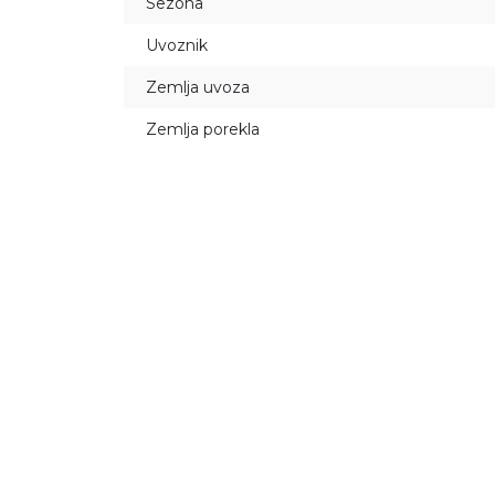
Sezona
Uvoznik
Zemlja uvoza
Zemlja porekla