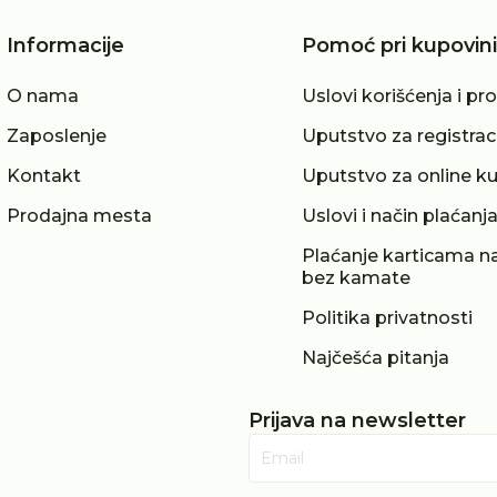
Informacije
Pomoć pri kupovini
O nama
Uslovi korišćenja i pr
Zaposlenje
Uputstvo za registrac
Kontakt
Uputstvo za online k
Prodajna mesta
Uslovi i način plaćanj
Plaćanje karticama na
bez kamate
Politika privatnosti
Najčešća pitanja
Prijava na newsletter
Email