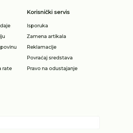
Korisnički servis
odaje
Isporuka
iju
Zamena artikala
upovinu
Reklamacije
a
Povraćaj sredstava
 rate
Pravo na odustajanje