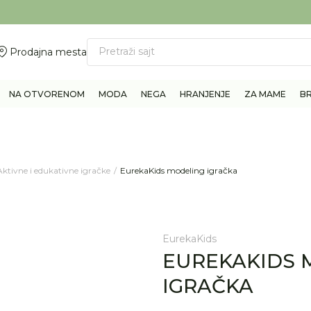
ovite 011/6960777
BESPLATNA ISPORUKA Paketa preko 4.000 RSD
Pretraži sajt
Prodajna mesta
NA OTVORENOM
MODA
NEGA
HRANJENJE
ZA MAME
B
Aktivne i edukativne igračke
EurekaKids modeling igračka
EurekaKids
EUREKAKIDS 
IGRAČKA