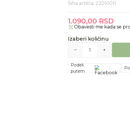
Šifra artikla:
22010011
1.090,00
RSD
Obavesti me kada se pr
Izaberi količinu
Podeli
Po
putem