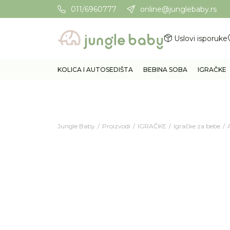
011/6960777
online@junglebaby.rs
Potrebna Vam je pomoć? Poz
Uslovi isporuke
KOLICA I AUTOSEDIŠTA
BEBINA SOBA
IGRAČKE
Jungle Baby
Proizvodi
IGRAČKE
Igračke za bebe