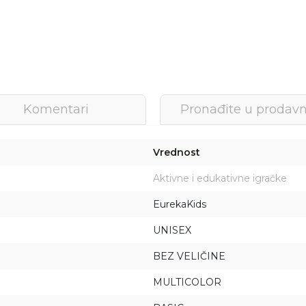
Komentari
Pronađite u prodavn
Vrednost
Aktivne i edukativne igračke
EurekaKids
UNISEX
BEZ VELIČINE
MULTICOLOR
Prijava na newsletter