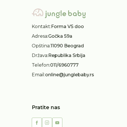
Kontakt:
Forma VS doo
Adresa:
Gočka 59a
Opština:
11090 Beograd
Država:
Republika Srbija
Telefon:
011/6960777
Email:
online@junglebaby.rs
Pratite nas