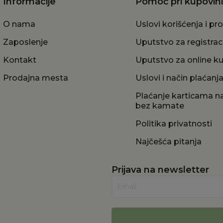
Informacije
Pomoć pri kupovini
O nama
Uslovi korišćenja i pr
Zaposlenje
Uputstvo za registrac
Kontakt
Uputstvo za online k
Prodajna mesta
Uslovi i način plaćanj
Plaćanje karticama na
bez kamate
Politika privatnosti
Najčešća pitanja
Prijava na newsletter
Email