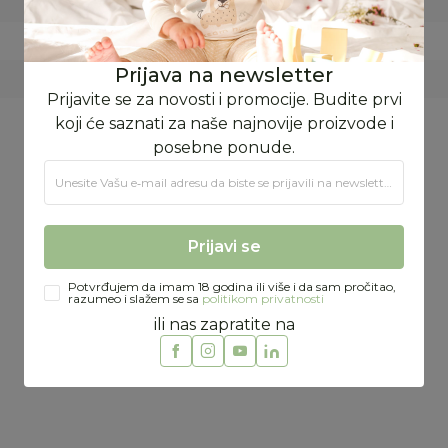
BASIC
JIP RETAIL
Prijava na newsletter
EVROPSKA UNIJA
Prijavite se za novosti i promocije. Budite prvi
koji će saznati za naše najnovije proizvode i
posebne ponude.
Unesite Vašu e‑mail adresu da biste se prijavili na newsletter.
Preporučeno
Prijavi se
Potvrđujem da imam 18 godina ili više i da sam pročitao,
razumeo i slažem se sa
politikom privatnosti
ili nas zapratite na