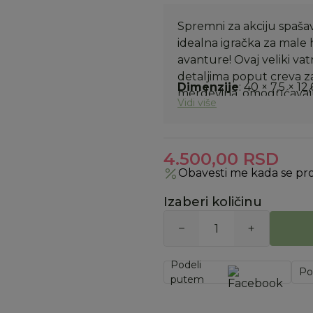
Spremni za akciju spaša
idealna igračka za male 
avanture! Ovaj veliki va
detaljima poput creva za 
Dimenzije
: 40 × 7,5 × 12
merdevina, omogućavajući
Vidi više
gašenje požara. Komplet
dolaze i 4 drvene figuric
zabavnijom i realističnij
4.500,00
RSD
Obavesti me kada se pr
Izaberi količinu
Podeli
Po
putem