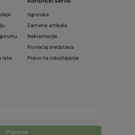
Korisnički servis
odaje
Isporuka
iju
Zamena artikala
upovinu
Reklamacije
a
Povraćaj sredstava
 rate
Pravo na odustajanje
Prijavi se