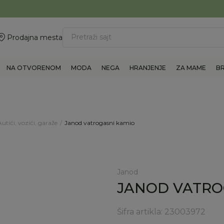
ovite 011/6960777
BESPLATNA ISPORUKA Paketa preko 4.000 RSD
Pretraži sajt
Prodajna mesta
NA OTVORENOM
MODA
NEGA
HRANJENJE
ZA MAME
B
Autići, vozići, garaže
Janod vatrogasni kamio
Janod
JANOD VATRO
Šifra artikla:
23003972