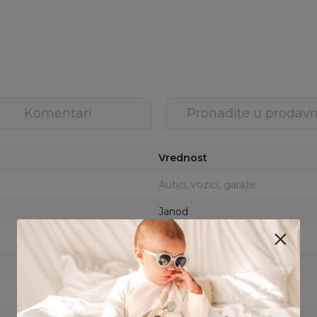
Komentari
Pronađite u prodavn
Vrednost
Autići, vozići, garaže
Janod
MUŠKI
BEZ VELIČINE
MULTICOLOR