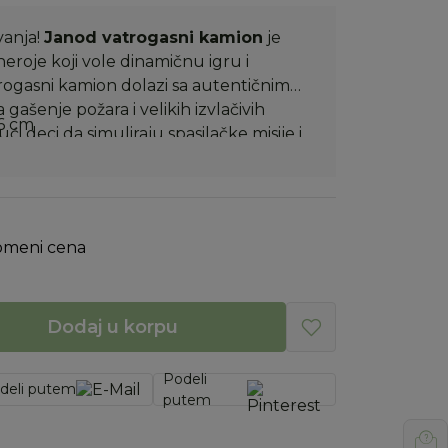
vanja!
Janod vatrogasni kamion
je
heroje koji vole dinamičnu igru i
trogasni kamion dolazi sa autentičnim
gašenje požara i velikih izvlačivih
,6 cm
 deci da simuliraju spasilačke misije i
an set za interaktivnu igru Uz kamion
e vatrogasaca koje čine igru još
om.
omeni cena
Dodaj u korpu
Podeli
deli putem
putem