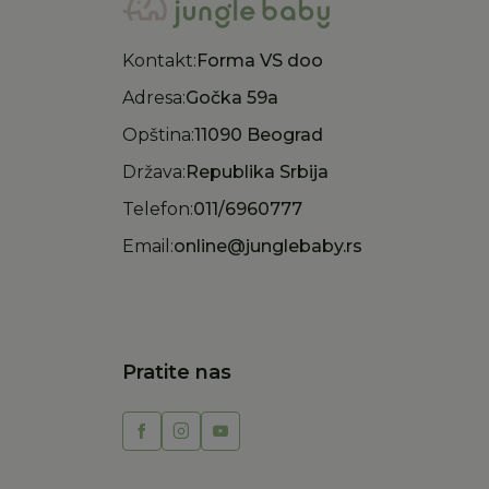
Kontakt:
Forma VS doo
Adresa:
Gočka 59a
Opština:
11090 Beograd
Država:
Republika Srbija
Telefon:
011/6960777
Email:
online@junglebaby.rs
Pratite nas