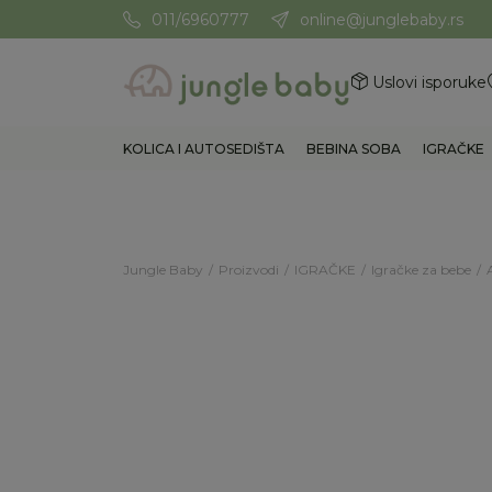
011/6960777
online@junglebaby.rs
Potrebna Vam je pomoć? Poz
Uslovi isporuke
KOLICA I AUTOSEDIŠTA
BEBINA SOBA
IGRAČKE
Jungle Baby
Proizvodi
IGRAČKE
Igračke za bebe