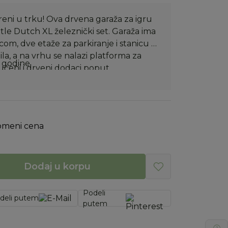
 kreni u trku! Ova drvena garaža za igru
ttle Dutch XL železnički set. Garaža ima
com, dve etaže za parkiranje i stanicu za
la, a na vrhu se nalazi platforma za
 godine.
jučeni i drveni dodaci poput
 za slaganje i kofe, kao i tri vozila i
se, parkiraj auto ili poleti helikopterom
aciji. Zabava bez kraja je zagarantovana!
omeni cena
Dodaj u korpu
Podeli
deli putem
putem