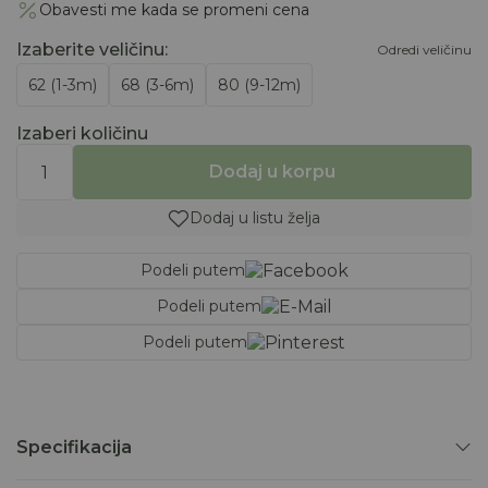
Obavesti me kada se promeni cena
Izaberite veličinu
:
Odredi veličinu
62 (1-3m)
68 (3-6m)
80 (9-12m)
Izaberi količinu
Dodaj u korpu
Dodaj u listu želja
Podeli putem
Podeli putem
Podeli putem
Specifikacija