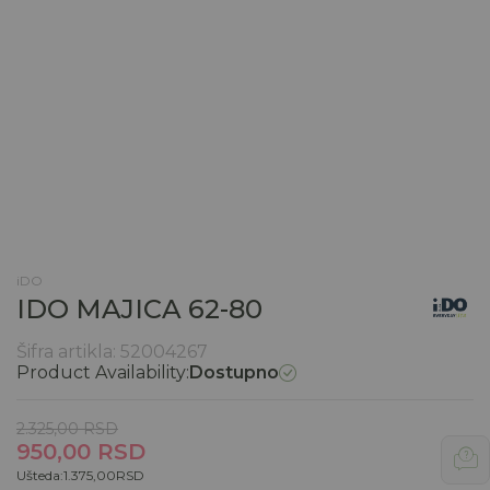
iDO
IDO MAJICA 62-80
Šifra artikla:
52004267
Product Availability:
Dostupno
2.325,00
RSD
950,00
RSD
Ušteda:
1.375,00
RSD