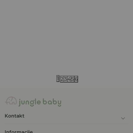
iDO
iDO
iDO majica 74-98
iDO majica 6
1.290,00
RSD
2.690,00
RS
2.590,00
RSD
3.790,00
RSD
1
2
3
4
5
6
Kontakt
Informacije