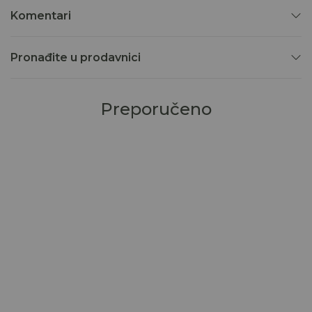
Komentari
Pronađite u prodavnici
Preporučeno
50
%
29
%