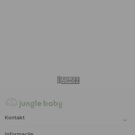
iDO
iDO
iDO majica 74-98
iDO majica 6
1.290,00
RSD
2.690,00
RS
2.590,00
RSD
3.790,00
RSD
1
2
3
4
5
6
Kontakt
Informacije