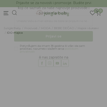
BESPLATNA ISPORUKA Paketa preko 4.000 RSD
Prijava na newsletter
0
0
Prijavite se za novosti i promocije. Budite prvi
koji će saznati za naše najnovije proizvode i
posebne ponude.
Jungle Baby
Proizvodi
MODA
BEBE DEČACI
Majice i duksevi
Unesite Vašu e‑mail adresu da biste se prijavili na newsletter.
IDO majica
Prijavi se
58
%
Potvrđujem da imam 18 godina ili više i da sam
pročitao, razumeo i slažem se sa
politikom
privatnosti
ili nas zapratite na