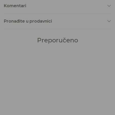
Komentari
Pronađite u prodavnici
Preporučeno
50
%
29
%