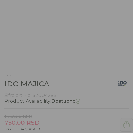
iDO
IDO MAJICA
Šifra artikla:
52004295
Product Availability:
Dostupno
1.793,00
RSD
750,00
RSD
Ušteda:
1.043,00
RSD