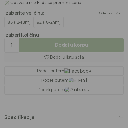
Obavesti me kada se promeni cena
Izaberite veličinu
:
Odredi veličinu
86 (12-18m)
92 (18-24m)
Izaberi količinu
Dodaj u korpu
Dodaj u listu želja
Podeli putem
Podeli putem
Podeli putem
Specifikacija