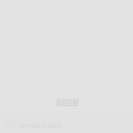
iDO
iDO
iDO pantalone, 62-92
iDO pantalon
3.690,00
RSD
2.290,00
RS
5.290,00
RSD
3.190,00
RSD
1
2
3
4
5
6