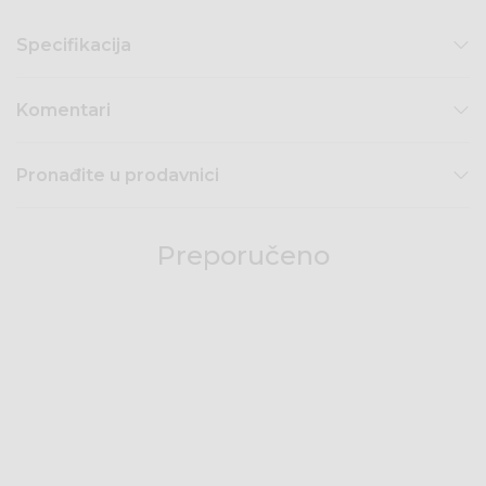
Specifikacija
Komentari
Pronađite u prodavnici
Preporučeno
30
%
28
%