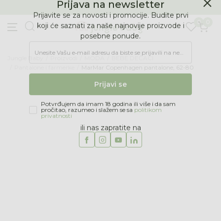
BESPLATNA ISPORUKA Paketa preko 4.000 RSD
Prijava na newsletter
0
0
Prijavite se za novosti i promocije. Budite prvi
koji će saznati za naše najnovije proizvode i
posebne ponude.
Jungle Baby
Proizvodi
MODA
BEBE DEČACI
Unesite Vašu e‑mail adresu da biste se prijavili na newsletter.
Pantalone i farmerke
MarMar Copenhagen pantalone, 62-80
Prijavi se
Potvrđujem da imam 18 godina ili više i da sam
pročitao, razumeo i slažem se sa
politikom
privatnosti
ili nas zapratite na