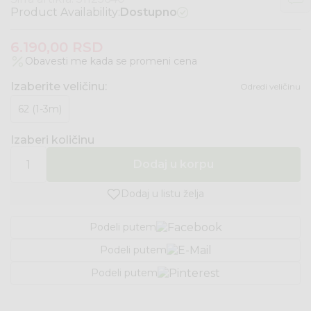
Product Availability:
Dostupno
6.190,00
RSD
Obavesti me kada se promeni cena
Izaberite veličinu
:
Odredi veličinu
62 (1-3m)
Izaberi količinu
Dodaj u korpu
Dodaj u listu želja
Podeli putem
Podeli putem
Podeli putem