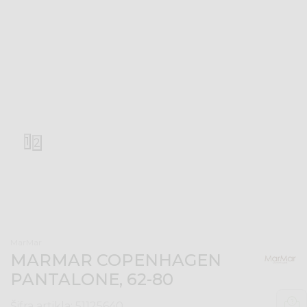
1
2
MarMar
MARMAR COPENHAGEN
PANTALONE, 62-80
Šifra artikla:
51125640