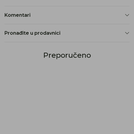
Komentari
Pronađite u prodavnici
Preporučeno
30
%
30
%