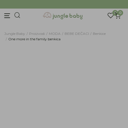
Prijava na newsletter
BESPLATNA ISPORUKA Paketa preko 4.000 RSD
Prijavite se za novosti i promocije. Budite prvi
0
0
koji će saznati za naše najnovije proizvode i
posebne ponude.
Unesite Vašu e‑mail adresu da biste se prijavili na newsletter.
Jungle Baby
Proizvodi
MODA
BEBE DEČACI
Benkice
One more in the family benkica
Prijavi se
30
%
Potvrđujem da imam 18 godina ili više i da sam
pročitao, razumeo i slažem se sa
politikom
privatnosti
ili nas zapratite na