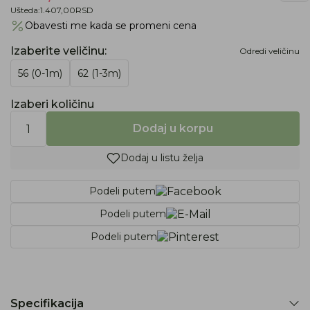
Ušteda:
1.407,00
RSD
Obavesti me kada se promeni cena
Izaberite veličinu
:
Odredi veličinu
56 (0-1m)
62 (1-3m)
Izaberi količinu
Dodaj u korpu
Dodaj u listu želja
Podeli putem
Podeli putem
Podeli putem
Specifikacija