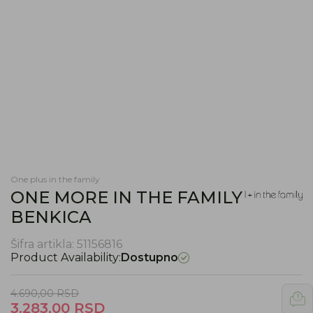
One plus in the family
ONE MORE IN THE FAMILY
BENKICA
Šifra artikla:
51156816
Product Availability:
Dostupno
4.690,00
RSD
3.283,00
RSD