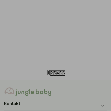
One plus in the family
One plus in the fa
One more in the family benkica
One more in 
3.283,00
RSD
3.843,00
RS
4.690,00
RSD
5.490,00
RSD
1
2
3
4
5
6
Kontakt