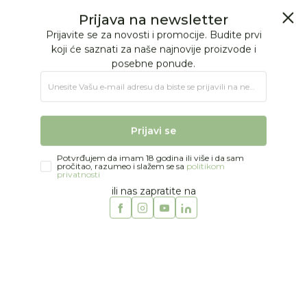
BESPLATNA ISPORUKA Paketa preko 4.000 RSD
Prijava na newsletter
0
0
Prijavite se za novosti i promocije. Budite prvi
koji će saznati za naše najnovije proizvode i
posebne ponude.
Jungle Baby
Proizvodi
MODA
DEČACI
Bermude i šorcevi
Unesite Vašu e‑mail adresu da biste se prijavili na newsletter.
Scotch&Soda bermude
Prijavi se
Potvrđujem da imam 18 godina ili više i da sam
pročitao, razumeo i slažem se sa
politikom
privatnosti
ili nas zapratite na