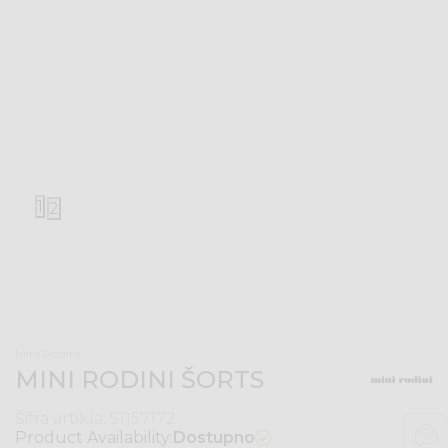
1
2
Mini Rodini
MINI RODINI ŠORTS
Šifra artikla:
51157172
Product Availability:
Dostupno