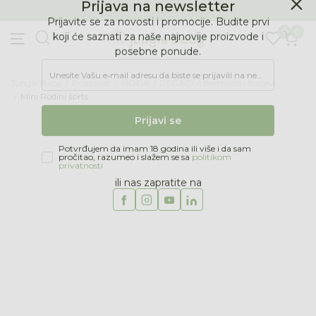
BESPLATNA ISPORUKA Paketa preko 4.000 RSD
Prijava na newsletter
0
0
Prijavite se za novosti i promocije. Budite prvi
koji će saznati za naše najnovije proizvode i
posebne ponude.
Jungle Baby
Proizvodi
MODA
DEČACI
Bermude i šorcevi
Unesite Vašu e‑mail adresu da biste se prijavili na newsletter.
Mini Rodini šorts
Prijavi se
Potvrđujem da imam 18 godina ili više i da sam
pročitao, razumeo i slažem se sa
politikom
privatnosti
ili nas zapratite na