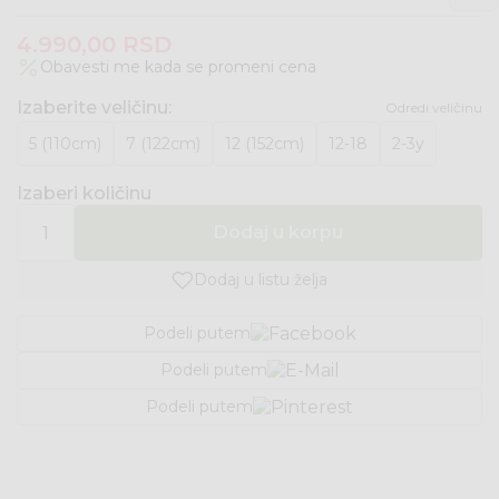
4.990,00
RSD
Obavesti me kada se promeni cena
Izaberite veličinu
:
Odredi veličinu
5 (110cm)
7 (122cm)
12 (152cm)
12-18
2-3y
Izaberi količinu
Dodaj u korpu
Dodaj u listu želja
Podeli putem
Podeli putem
Podeli putem