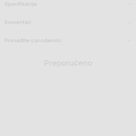
Specifikacija
Komentari
Pronađite u prodavnici
Preporučeno
50
%