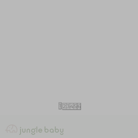
iDO
Just kiddin baby
iDO bodi 56-92
Just kiddin b
56-68
2.090,00
RSD
1.070,00
RS
2.990,00
RSD
1
2
3
4
5
6