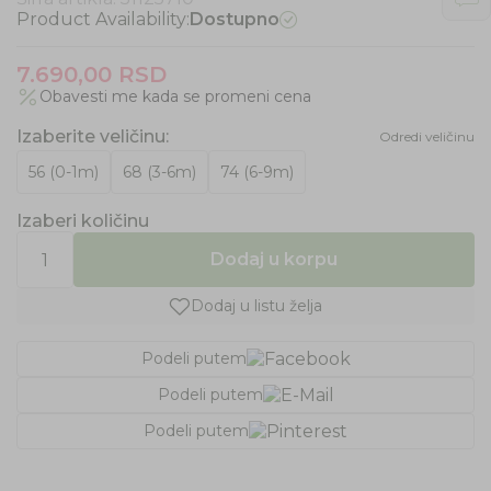
Product Availability:
Dostupno
7.690,00
RSD
Obavesti me kada se promeni cena
Izaberite veličinu
:
Odredi veličinu
56 (0-1m)
68 (3-6m)
74 (6-9m)
Izaberi količinu
Dodaj u korpu
Dodaj u listu želja
Podeli putem
Podeli putem
Podeli putem