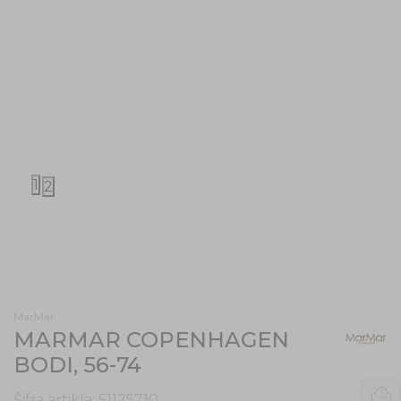
1
2
MarMar
MARMAR COPENHAGEN
BODI, 56-74
Šifra artikla:
51125710