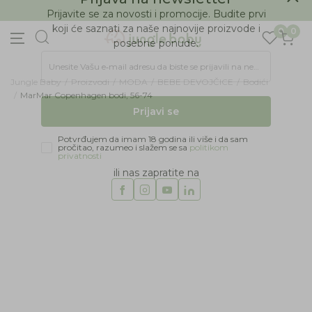
BESPLATNA ISPORUKA Paketa preko 4.000 RSD
Prijava na newsletter
0
0
Prijavite se za novosti i promocije. Budite prvi
koji će saznati za naše najnovije proizvode i
posebne ponude.
Jungle Baby
Proizvodi
MODA
BEBE DEVOJČICE
Bodići
Unesite Vašu e‑mail adresu da biste se prijavili na newsletter.
MarMar Copenhagen bodi, 56-74
Prijavi se
Potvrđujem da imam 18 godina ili više i da sam
pročitao, razumeo i slažem se sa
politikom
privatnosti
ili nas zapratite na