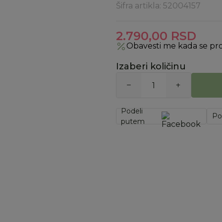
Šifra artikla:
52004157
2.790,00
RSD
Obavesti me kada se pr
Izaberi količinu
Podeli
Po
putem