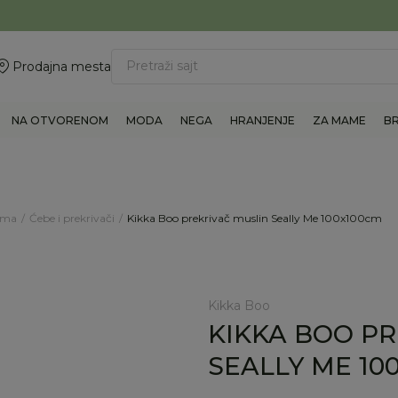
ovite 011/6960777
BESPLATNA ISPORUKA Paketa preko 4.000 RSD
Pretraži sajt
Prodajna mesta
NA OTVORENOM
MODA
NEGA
HRANJENJE
ZA MAME
B
rema
Ćebe i prekrivači
Kikka Boo prekrivač muslin Seally Me 100x100cm
Kikka Boo
KIKKA BOO P
SEALLY ME 10