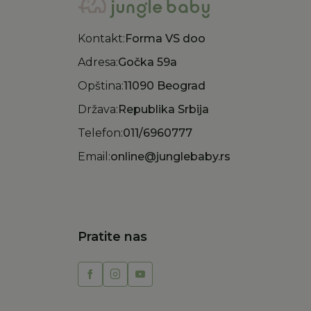
Kontakt:
Forma VS doo
Adresa:
Gočka 59a
Opština:
11090 Beograd
Država:
Republika Srbija
Telefon:
011/6960777
Email:
online@junglebaby.rs
Pratite nas