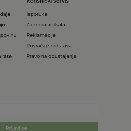
Korisnički servis
odaje
Isporuka
iju
Zamena artikala
upovinu
Reklamacije
a
Povraćaj sredstava
 rate
Pravo na odustajanje
Prijavi se