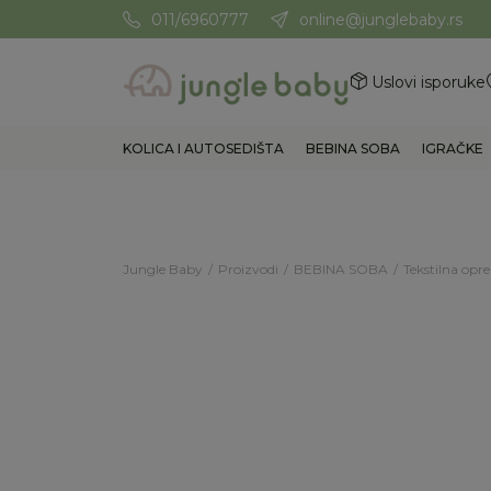
011/6960777
online@junglebaby.rs
Potrebna Vam je pomoć? Poz
Uslovi isporuke
KOLICA I AUTOSEDIŠTA
BEBINA SOBA
IGRAČKE
Jungle Baby
Proizvodi
BEBINA SOBA
Tekstilna op