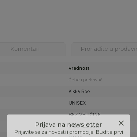
Komentari
Pronađite u prodavn
Vrednost
Ćebe i prekrivači
Kikka Boo
UNISEX
BEZ VELIČINE
MULTICOLOR