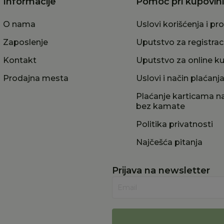
Informacije
Pomoć pri kupovini
O nama
Uslovi korišćenja i pr
Zaposlenje
Uputstvo za registrac
Kontakt
Uputstvo za online k
Prodajna mesta
Uslovi i način plaćanj
Plaćanje karticama na
bez kamate
Politika privatnosti
Najčešća pitanja
Prijava na newsletter
Email