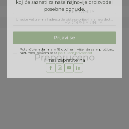
BASIC
KIKKA FAMILY
Prijava na newsletter
EVROPSKA UNIJA
Prijavite se za novosti i promocije. Budite prvi
koji će saznati za naše najnovije proizvode i
posebne ponude.
Unesite Vašu e‑mail adresu da biste se prijavili na newsletter.
Preporučeno
Prijavi se
Potvrđujem da imam 18 godina ili više i da sam pročitao,
razumeo i slažem se sa
politikom privatnosti
ili nas zapratite na