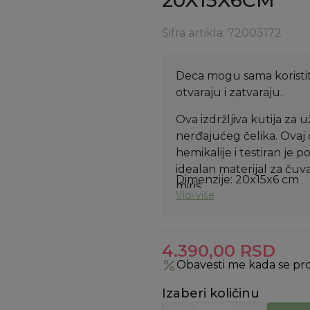
20X15X6CM
Šifra artikla:
72003172
Deca mogu sama koristiti
otvaraju i zatvaraju.
Ova izdržljiva kutija za
nerđajućeg čelika. Ovaj č
hemikalije i testiran je 
idealan materijal za čuva
Dimenzije: 20x15x6 cm
miris.
Vidi više
4.390,00
RSD
Obavesti me kada se pr
Izaberi količinu