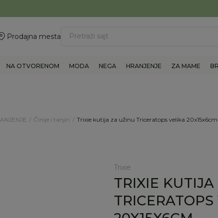
ovite 011/6960777
BESPLATNA ISPORUKA Paketa preko 4.000 RSD
Pretraži sajt
Prodajna mesta
NA OTVORENOM
MODA
NEGA
HRANJENJE
ZA MAME
B
RANJENJE
Činije i tanjiri
Trixie kutija za užinu Triceratops velika 20x15x6cm
Trixie
TRIXIE KUTIJA
TRICERATOPS 