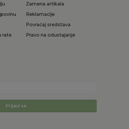
iju
Zamena artikala
upovinu
Reklamacije
a
Povraćaj sredstava
 rate
Pravo na odustajanje
Prijavi se