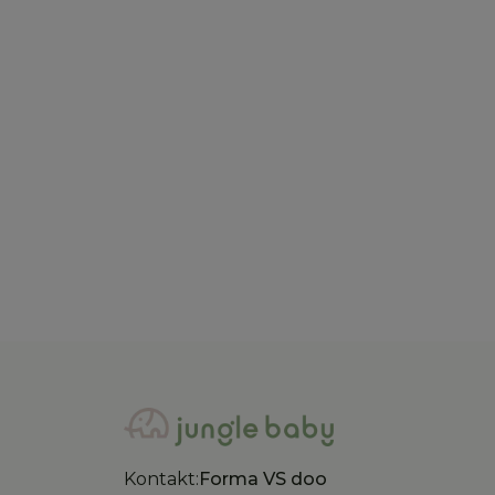
Little Dutch
Little
Little Dutch kofer Safari
Litt
Friends 48×29×22 cm
Safa
6.000,00
RSD
1.20
Kontakt:
Forma VS doo