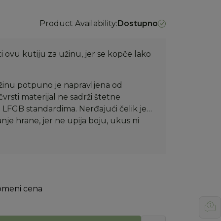
Product Availability:
Dostupno
 ovu kutiju za užinu, jer se kopče lako
 užinu potpuno je napravljena od
vrsti materijal ne sadrži štetne
po LFGB standardima. Nerđajući čelik je
nje hrane, jer ne upija boju, ukus ni
omeni cena