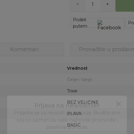
Podeli
Po
putem
Komentari
Pronađite u prodavn
Vrednost
Činije i tanjiri
Trixie
BEZ VELIČINE
PLAVA
BASIC