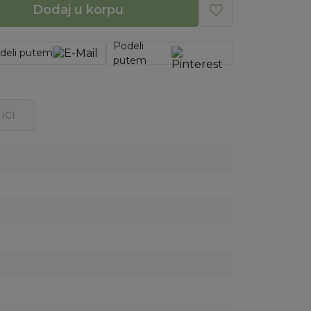
Dodaj u korpu
Podeli
deli putem
putem
ici