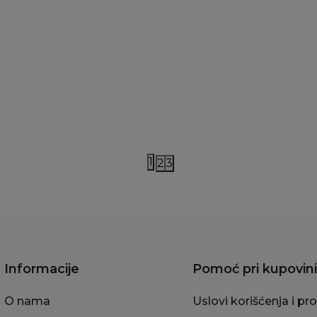
 Dutch
Kikka Boo
le Dutch sportska torba
Kikka Boo činija sa va
ri Friends
i kašičicom
0,00
RSD
759,00
RSD
1
2
3
Informacije
Pomoć pri kupovini
O nama
Uslovi korišćenja i pr