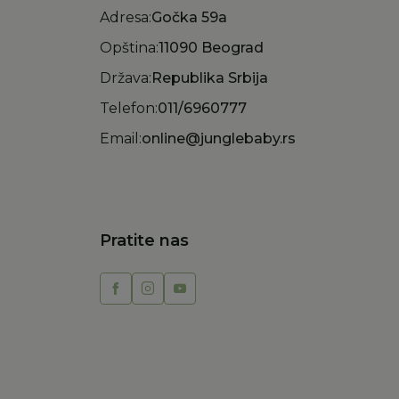
Adresa:
Gočka 59a
Opština:
11090 Beograd
Država:
Republika Srbija
Telefon:
011/6960777
Email:
online@junglebaby.rs
Pratite nas