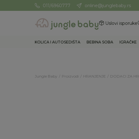
011/6960777
online@junglebaby.rs
Potrebna Vam je pomoć? Poz
Uslovi isporuke
KOLICA I AUTOSEDIŠTA
BEBINA SOBA
IGRAČKE
Jungle Baby
Proizvodi
HRANJENJE
DODACI ZA H