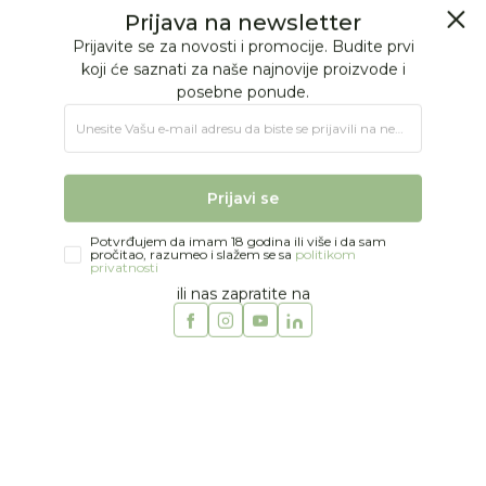
BESPLATNA ISPORUKA Paketa preko 4.000 RSD
Prijava na newsletter
0
0
Prijavite se za novosti i promocije. Budite prvi
koji će saznati za naše najnovije proizvode i
posebne ponude.
Jungle Baby
Proizvodi
HRANJENJE
DODACI ZA HRANJENJE
Unesite Vašu e‑mail adresu da biste se prijavili na newsletter.
Cucle za flašice
Béaba cucle 2/1 faza 2
Prijavi se
Potvrđujem da imam 18 godina ili više i da sam
pročitao, razumeo i slažem se sa
politikom
privatnosti
ili nas zapratite na