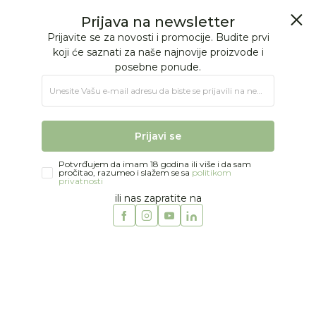
BESPLATNA ISPORUKA Paketa preko 4.000 RSD
0
0
Jungle Baby
Proizvodi
MODA
BEBE DEČACI
Donji delovi
Just kiddin baby donji deo "Born to Fly", 56-68
Prijava na newsletter
Prijavite se za novosti i promocije. Budite prvi
koji će saznati za naše najnovije proizvode i
posebne ponude.
Unesite Vašu e‑mail adresu da biste se prijavili na newsletter.
Prijavi se
Potvrđujem da imam 18 godina ili više i da sam