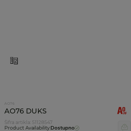
1
2
AO76
AO76 DUKS
Šifra artikla:
51128547
Product Availability:
Dostupno