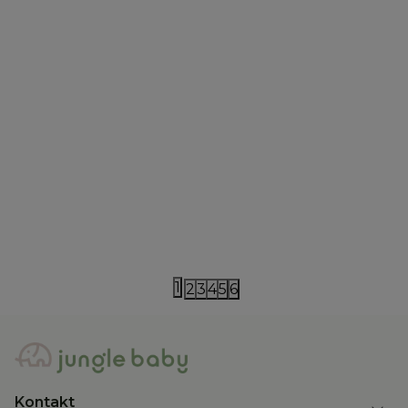
The New Society
The New Society
The New Society duks 2-14
The New Soc
12.490,00
RSD
9.490,00
RS
1
2
3
4
5
6
Kontakt