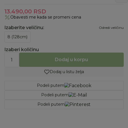
13.490,00
RSD
Obavesti me kada se promeni cena
Izaberite veličinu
:
Odredi veličinu
8 (128cm)
Izaberi količinu
Dodaj u korpu
Dodaj u listu želja
Podeli putem
Podeli putem
Podeli putem