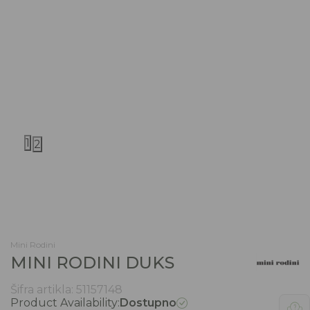
1
2
Mini Rodini
MINI RODINI DUKS
Šifra artikla:
51157148
Product Availability:
Dostupno