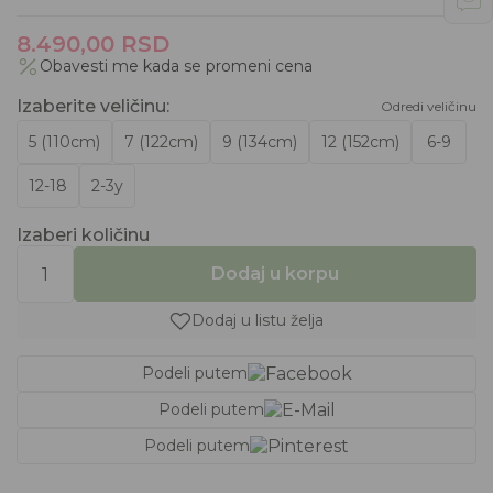
8.490,00
RSD
Obavesti me kada se promeni cena
Izaberite veličinu
:
Odredi veličinu
5 (110cm)
7 (122cm)
9 (134cm)
12 (152cm)
6-9
12-18
2-3y
Izaberi količinu
Dodaj u korpu
Dodaj u listu želja
Podeli putem
Podeli putem
Podeli putem