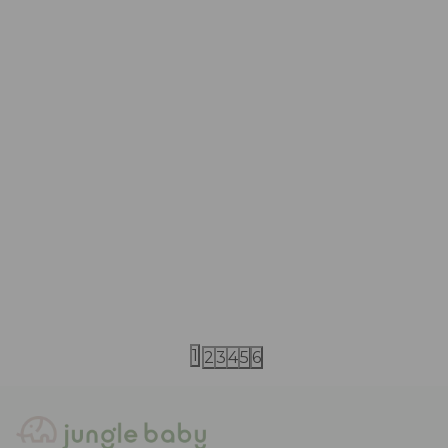
The New Society
The New Society
The New Society duks 2-14
The New Soc
12.490,00
RSD
9.490,00
RS
1
2
3
4
5
6