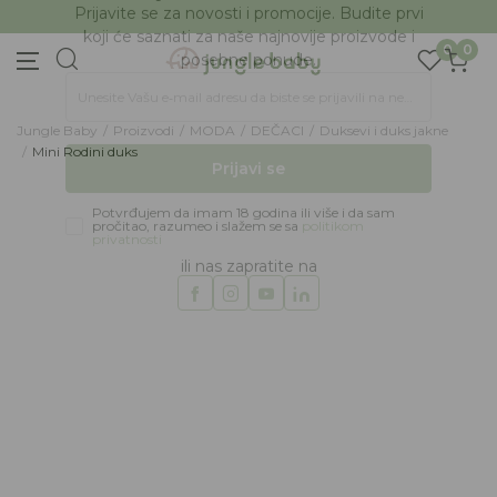
BESPLATNA ISPORUKA Paketa preko 4.000 RSD
Prijava na newsletter
0
0
Prijavite se za novosti i promocije. Budite prvi
koji će saznati za naše najnovije proizvode i
posebne ponude.
Jungle Baby
Proizvodi
MODA
DEČACI
Duksevi i duks jakne
Unesite Vašu e‑mail adresu da biste se prijavili na newsletter.
Mini Rodini duks
Prijavi se
Potvrđujem da imam 18 godina ili više i da sam
pročitao, razumeo i slažem se sa
politikom
privatnosti
ili nas zapratite na