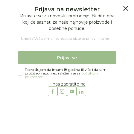
BESPLATNA ISPORUKA Paketa preko 4.000 RSD
0
0
Jungle Baby
Proizvodi
MODA
DEČACI
Duksevi i duks jakne
Tiny cottons duks 2-12
Prijava na newsletter
Prijavite se za novosti i promocije. Budite prvi
koji će saznati za naše najnovije proizvode i
posebne ponude.
Unesite Vašu e‑mail adresu da biste se prijavili na newsletter.
Prijavi se
Potvrđujem da imam 18 godina ili više i da sam