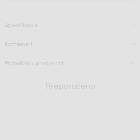
Specifikacija
Komentari
Pronađite u prodavnici
Preporučeno
58
%
58
%