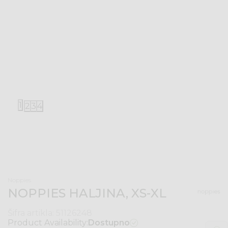
1
2
3
4
Noppies
NOPPIES HALJINA, XS-XL
Šifra artikla:
51126248
Product Availability:
Dostupno