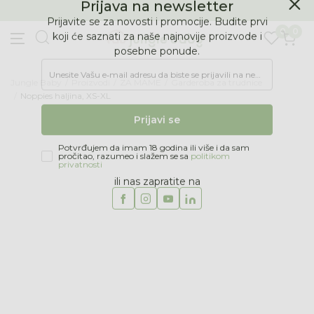
BESPLATNA ISPORUKA Paketa preko 4.000 RSD
Prijava na newsletter
0
0
Prijavite se za novosti i promocije. Budite prvi
koji će saznati za naše najnovije proizvode i
posebne ponude.
Jungle Baby
Proizvodi
ZA MAME
Garderoba za trudnice
Unesite Vašu e‑mail adresu da biste se prijavili na newsletter.
Noppies haljina, XS-XL
Prijavi se
58
%
Potvrđujem da imam 18 godina ili više i da sam
pročitao, razumeo i slažem se sa
politikom
privatnosti
ili nas zapratite na