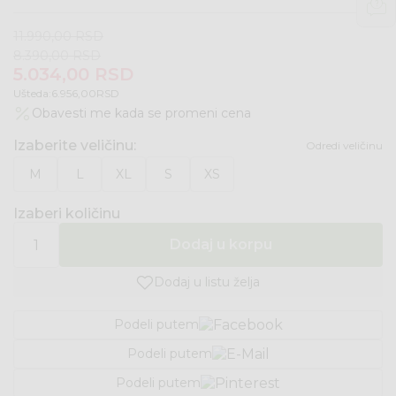
11.990,00
RSD
8.390,00
RSD
5.034,00
RSD
Ušteda:
6.956,00
RSD
Obavesti me kada se promeni cena
Izaberite veličinu
:
Odredi veličinu
M
L
XL
S
XS
Izaberi količinu
Dodaj u korpu
Dodaj u listu želja
Podeli putem
Podeli putem
Podeli putem