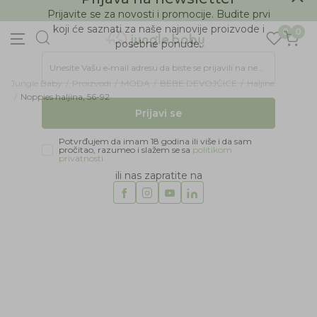
BESPLATNA ISPORUKA Paketa preko 4.000 RSD
Prijava na newsletter
0
0
Prijavite se za novosti i promocije. Budite prvi
koji će saznati za naše najnovije proizvode i
posebne ponude.
Jungle Baby
Proizvodi
MODA
BEBE DEVOJČICE
Haljine
Unesite Vašu e‑mail adresu da biste se prijavili na newsletter.
Noppies haljina, 56-92
Prijavi se
31
%
Potvrđujem da imam 18 godina ili više i da sam
pročitao, razumeo i slažem se sa
politikom
privatnosti
ili nas zapratite na