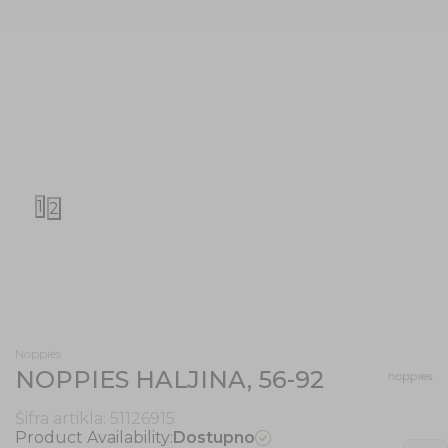
1
2
Noppies
NOPPIES HALJINA, 56-92
Šifra artikla:
51126915
Product Availability:
Dostupno