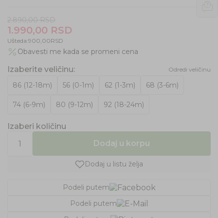
2.890,00
RSD
1.990,00
RSD
Ušteda:
900,00
RSD
Obavesti me kada se promeni cena
Izaberite veličinu
:
Odredi veličinu
86 (12-18m)
56 (0-1m)
62 (1-3m)
68 (3-6m)
74 (6-9m)
80 (9-12m)
92 (18-24m)
Izaberi količinu
Dodaj u korpu
Dodaj u listu želja
Podeli putem
Podeli putem