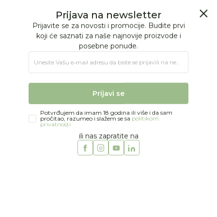
BESPLATNA ISPORUKA Paketa preko 4.000 RSD
Prijava na newsletter
0
0
Prijavite se za novosti i promocije. Budite prvi
koji će saznati za naše najnovije proizvode i
posebne ponude.
Jungle Baby
Proizvodi
NEGA
Kadice i dodaci
Unesite Vašu e‑mail adresu da biste se prijavili na newsletter.
Kikka Boo bokal za kupanje Aqua Pink
Prijavi se
Potvrđujem da imam 18 godina ili više i da sam
pročitao, razumeo i slažem se sa
politikom
privatnosti
ili nas zapratite na