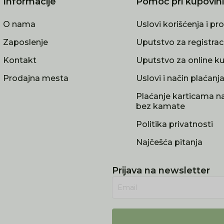
Informacije
Pomoć pri kupovini
O nama
Uslovi korišćenja i pr
Zaposlenje
Uputstvo za registrac
Kontakt
Uputstvo za online k
Prodajna mesta
Uslovi i način plaćanj
Plaćanje karticama na
bez kamate
Politika privatnosti
Najčešća pitanja
Prijava na newsletter
Email