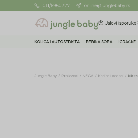
011/6960777
online@junglebaby.rs
Potrebna Vam je pomoć? Poz
Uslovi isporuke
KOLICA I AUTOSEDIŠTA
BEBINA SOBA
IGRAČKE
Jungle Baby
Proizvodi
NEGA
Kadice i dodaci
Kikka