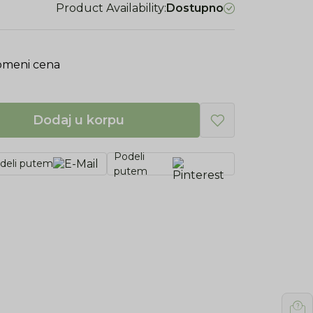
Product Availability:
Dostupno
omeni cena
Dodaj u korpu
Podeli
deli putem
putem