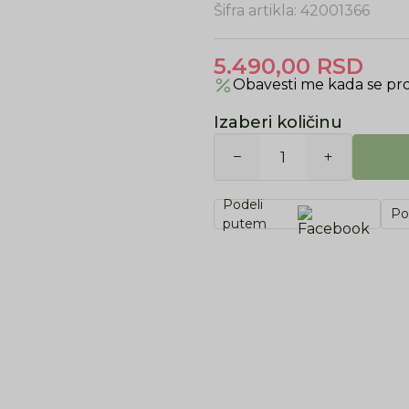
Šifra artikla:
42001366
5.490,00
RSD
Obavesti me kada se pr
Izaberi količinu
Podeli
Po
putem