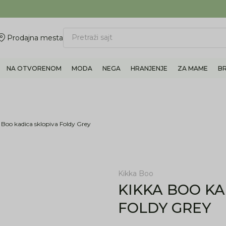
ovite 011/6960777
BESPLATNA ISPORUKA Paketa preko 4.000 RSD
Pretraži sajt
Prodajna mesta
NA OTVORENOM
MODA
NEGA
HRANJENJE
ZA MAME
B
 Boo kadica sklopiva Foldy Grey
Kikka Boo
KIKKA BOO KA
FOLDY GREY