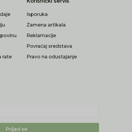
Korisnički servis
odaje
Isporuka
iju
Zamena artikala
upovinu
Reklamacije
a
Povraćaj sredstava
 rate
Pravo na odustajanje
Prijavi se