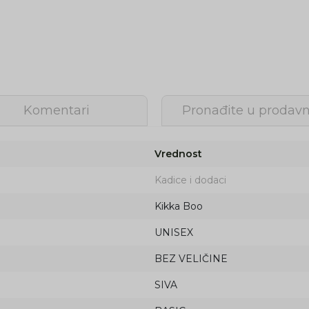
Komentari
Pronađite u prodavn
Vrednost
Kadice i dodaci
Kikka Boo
UNISEX
BEZ VELIČINE
SIVA
Prijava na newsletter