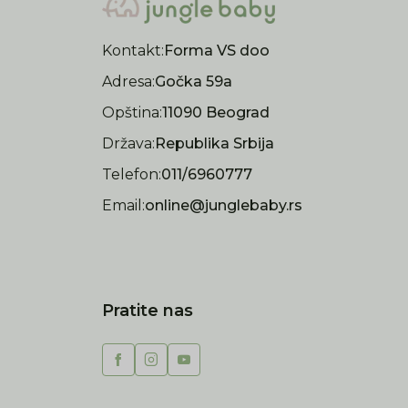
Kontakt:
Forma VS doo
Adresa:
Gočka 59a
Opština:
11090 Beograd
Država:
Republika Srbija
Telefon:
011/6960777
Email:
online@junglebaby.rs
Pratite nas