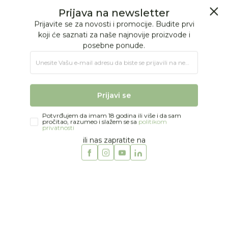
BESPLATNA ISPORUKA Paketa preko 4.000 RSD
Prijava na newsletter
0
0
Prijavite se za novosti i promocije. Budite prvi
koji će saznati za naše najnovije proizvode i
posebne ponude.
Jungle Baby
Proizvodi
NEGA
Kadice i dodaci
Unesite Vašu e‑mail adresu da biste se prijavili na newsletter.
Bébé-jou kadica SENSE Miffy and friends 36,5x22,5x32 cm
Prijavi se
Potvrđujem da imam 18 godina ili više i da sam
pročitao, razumeo i slažem se sa
politikom
privatnosti
ili nas zapratite na