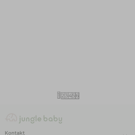
Tiny Cottons
Tiny Cottons
Tiny cottons kačket M-L
Tiny cottons
5.590,00
RSD
5.590,00
RS
1
2
3
4
5
6
Kontakt