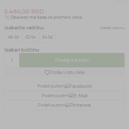
5.490,00
RSD
Obavesti me kada se promeni cena
Izaberite veličinu
:
Odredi veličinu
48-50
52-54
54-56
Izaberi količinu
Dodaj u korpu
Dodaj u listu želja
Podeli putem
Podeli putem
Podeli putem