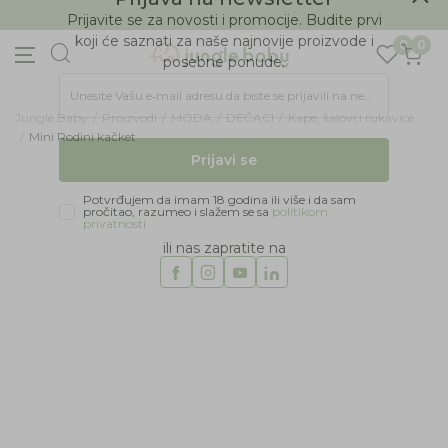
BESPLATNA ISPORUKA Paketa preko 4.000 RSD
Prijava na newsletter
0
0
Prijavite se za novosti i promocije. Budite prvi
koji će saznati za naše najnovije proizvode i
posebne ponude.
Jungle Baby
Proizvodi
MODA
DEČACI
Kape, šalovi i rukavice
Unesite Vašu e‑mail adresu da biste se prijavili na newsletter.
Mini Rodini kačket
Prijavi se
Potvrđujem da imam 18 godina ili više i da sam
pročitao, razumeo i slažem se sa
politikom
privatnosti
ili nas zapratite na