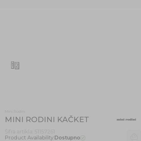
1
2
Mini Rodini
MINI RODINI KAČKET
Šifra artikla:
51157261
Product Availability:
Dostupno