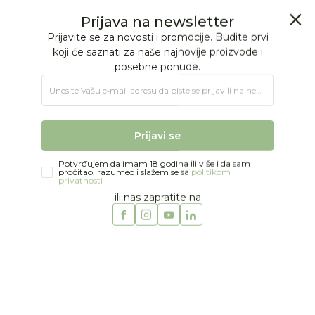
BESPLATNA ISPORUKA Paketa preko 4.000 RSD
Prijava na newsletter
0
0
Prijavite se za novosti i promocije. Budite prvi
koji će saznati za naše najnovije proizvode i
posebne ponude.
Jungle Baby
Proizvodi
MODA
DEČACI
Kape, šalovi i rukavice
Unesite Vašu e‑mail adresu da biste se prijavili na newsletter.
Mini Rodini kačket
Prijavi se
Potvrđujem da imam 18 godina ili više i da sam
pročitao, razumeo i slažem se sa
politikom
privatnosti
ili nas zapratite na