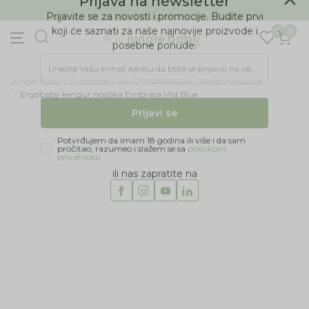
BESPLATNA ISPORUKA Paketa preko 4.000 RSD
Prijava na newsletter
0
0
Prijavite se za novosti i promocije. Budite prvi
koji će saznati za naše najnovije proizvode i
posebne ponude.
Jungle Baby
Proizvodi
NA OTVORENOM
Kengur nosiljke
Unesite Vašu e‑mail adresu da biste se prijavili na newsletter.
Ergobaby kengur nosiljka Embrace Mid Blue
Prijavi se
Potvrđujem da imam 18 godina ili više i da sam
pročitao, razumeo i slažem se sa
politikom
privatnosti
ili nas zapratite na