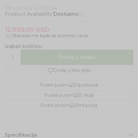
Šifra artikla:
41339554
Product Availability:
Dostupno
12.990,00
RSD
Obavesti me kada se promeni cena
Izaberi količinu
Dodaj u korpu
Dodaj u listu želja
Podeli putem
Podeli putem
Podeli putem
Specifikacija