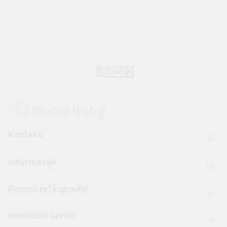
Little Dutch
Egmont Toys
Little Dutch mekane kocke Safari
Egmont Toys 
Friends
3.000,00
RSD
4.800,00
RS
1
2
3
4
5
6
Kontakt
Informacije
Pomoć pri kupovini
Korisnički servis