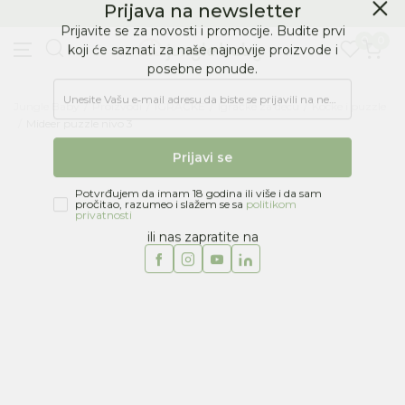
BESPLATNA ISPORUKA Paketa preko 4.000 RSD
Prijava na newsletter
0
0
Prijavite se za novosti i promocije. Budite prvi
koji će saznati za naše najnovije proizvode i
posebne ponude.
Jungle Baby
Proizvodi
IGRAČKE
Igračke za decu
Kocke i puzzle
Unesite Vašu e‑mail adresu da biste se prijavili na newsletter.
Mideer puzzle nivo 3
Prijavi se
Potvrđujem da imam 18 godina ili više i da sam
pročitao, razumeo i slažem se sa
politikom
privatnosti
ili nas zapratite na