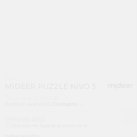
Mideer
MIDEER PUZZLE NIVO 3
Šifra artikla:
23005238
Product Availability:
Dostupno
1.990,00
RSD
Obavesti me kada se promeni cena
Izaberi količinu