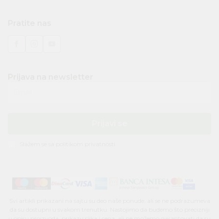
Pratite nas
Prijava na newsletter
Email
Prijavi se
Slažem se sa
politikom privatnosti
Svi artikli prikazani na sajtu su deo naše ponude, ali se ne podrazumeva
da su dostupni u svakom trenutku. Nastojimo da budemo što precizniji
u opisu proizvoda, prikazu slika i cena, ali ne možemo garantovati da su