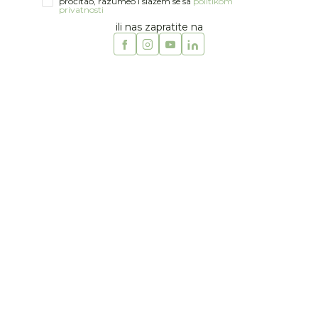
pročitao, razumeo i slažem se sa
politikom
privatnosti
ili nas zapratite na
1
2
3
4
5
6
7
8
9
10
11
12
13
14
15
16
17
18
19
Jungle
JUNGLE KOLICA "QUAD",
0M+
Šifra artikla:
40010166