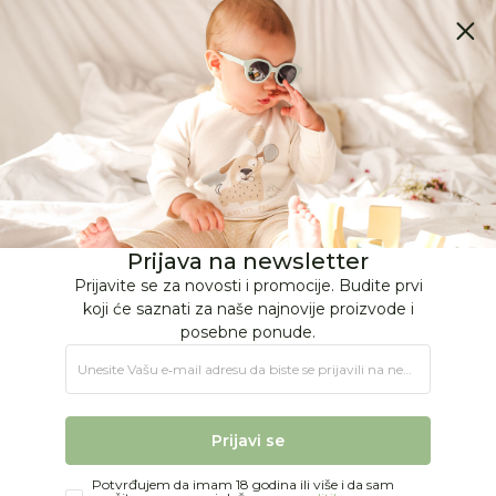
BESPLATNA ISPORUKA Paketa preko 4.000 RSD
0
0
Jungle Baby
Proizvodi
KOLICA I AUTOSEDIŠTA
Kolica
Kolica od 0m+
Jungle kolica "QUAD", 0m+
14
%
Prijava na newsletter
Prijavite se za novosti i promocije. Budite prvi
koji će saznati za naše najnovije proizvode i
posebne ponude.
Unesite Vašu e‑mail adresu da biste se prijavili na newsletter.
Prijavi se
Potvrđujem da imam 18 godina ili više i da sam