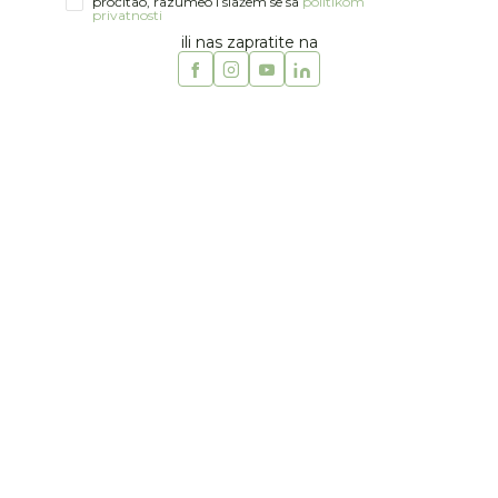
pročitao, razumeo i slažem se sa
politikom
privatnosti
ili nas zapratite na
1
2
3
4
5
6
7
8
9
10
Stokke
STOKKE XPLORY X GOLD
BLACK
Šifra artikla:
42000757