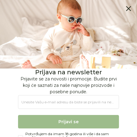
BESPLATNA ISPORUKA Paketa preko 4.000 RSD
0
0
Jungle Baby
Proizvodi
KOLICA I AUTOSEDIŠTA
Kolica
Kolica od 0m+
Stokke Xplory X Gold Black
Prijava na newsletter
Prijavite se za novosti i promocije. Budite prvi
koji će saznati za naše najnovije proizvode i
posebne ponude.
Unesite Vašu e‑mail adresu da biste se prijavili na newsletter.
Prijavi se
Potvrđujem da imam 18 godina ili više i da sam