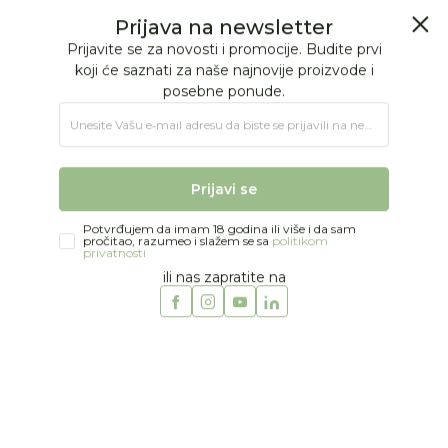
BESPLATNA ISPORUKA Paketa preko 4.000 RSD
Prijava na newsletter
0
0
Prijavite se za novosti i promocije. Budite prvi
koji će saznati za naše najnovije proizvode i
posebne ponude.
Jungle Baby
Proizvodi
KOLICA I AUTOSEDIŠTA
Kolica
Unesite Vašu e‑mail adresu da biste se prijavili na newsletter.
Kolica od 6m+
Cybex kolica Agis, Black/Magic Black
Prijavi se
Potvrđujem da imam 18 godina ili više i da sam
pročitao, razumeo i slažem se sa
politikom
privatnosti
ili nas zapratite na