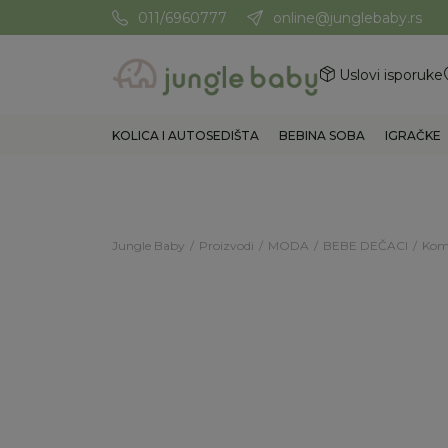
011/6960777
online@junglebaby.rs
Potrebna Vam je pomoć? Poz
Uslovi isporuke
KOLICA I AUTOSEDIŠTA
BEBINA SOBA
IGRAČKE
Jungle Baby
Proizvodi
MODA
BEBE DEČACI
Kom