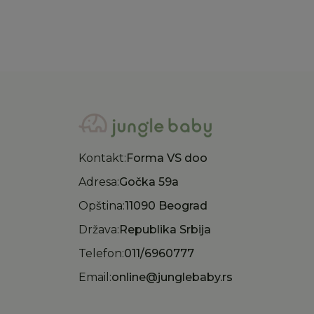
Kontakt:
Forma VS doo
Adresa:
Gočka 59a
Opština:
11090 Beograd
Država:
Republika Srbija
Telefon:
011/6960777
Email:
online@junglebaby.rs