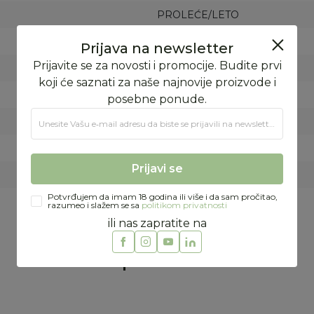
PROLEĆE/LETO
FORMA VS
ITALIJA
FORMA VS
Prijava na newsletter
ITALIJA
Prijavite se za novosti i promocije. Budite prvi
koji će saznati za naše najnovije proizvode i
KINA
posebne ponude.
95%PAMUK5%ELASTAN
Unesite Vašu e‑mail adresu da biste se prijavili na newsletter.
Prijavi se
Preporučeno
Potvrđujem da imam 18 godina ili više i da sam pročitao,
razumeo i slažem se sa
politikom privatnosti
ili nas zapratite na