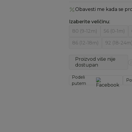
Obavesti me kada se pr
Izaberite veličinu
:
80 (9-12m)
56 (0-1m)
86 (12-18m)
92 (18-24m
Proizvod više nije
dostupan
Podeli
Po
putem