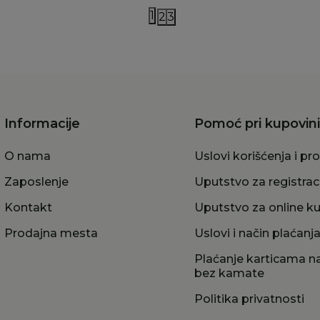
1
2
3
Informacije
Pomoć pri kupovini
O nama
Uslovi korišćenja i pr
Zaposlenje
Uputstvo za registrac
Kontakt
Uputstvo za online k
Prodajna mesta
Uslovi i način plaćanj
Plaćanje karticama na
bez kamate
Politika privatnosti