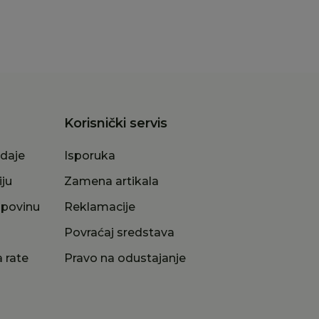
Korisnički servis
odaje
Isporuka
iju
Zamena artikala
upovinu
Reklamacije
a
Povraćaj sredstava
 rate
Pravo na odustajanje