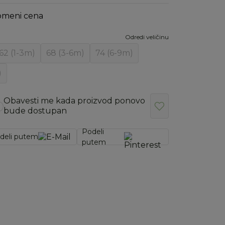
omeni cena
Odredi veličinu
62 (1-3m)
68 (3-6m)
74 (6-9m)
)
Obavesti me kada proizvod ponovo
bude dostupan
Podeli
deli putem
putem