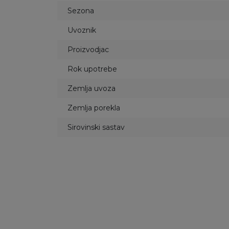
Sezona
Uvoznik
Proizvodjac
Rok upotrebe
Zemlja uvoza
Zemlja porekla
Sirovinski sastav
61
%