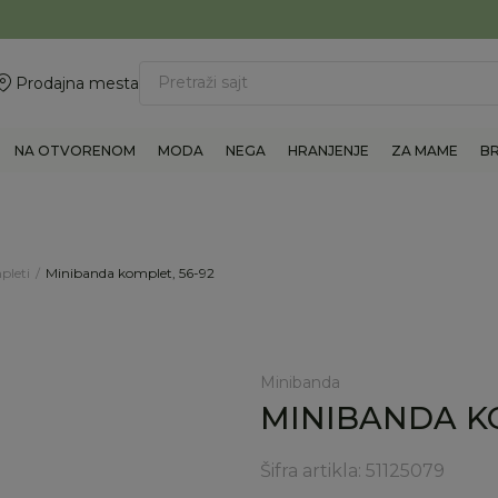
ovite 011/6960777
BESPLATNA ISPORUKA Paketa preko 4.000 RSD
Pretraži sajt
Prodajna mesta
NA OTVORENOM
MODA
NEGA
HRANJENJE
ZA MAME
B
pleti
Minibanda komplet, 56-92
Minibanda
MINIBANDA KO
Šifra artikla:
51125079