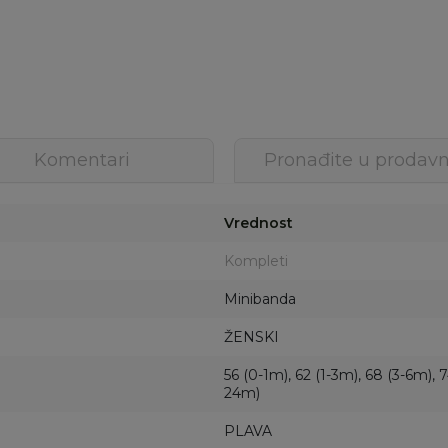
Komentari
Pronađite u prodavn
Vrednost
Kompleti
Minibanda
ŽENSKI
56 (0-1m), 62 (1-3m), 68 (3-6m), 
24m)
PLAVA