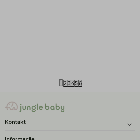
Just kiddin baby
Just kiddin baby
Just kiddin baby komplet "Little
Just kiddin 
Swimmers" 62-98
56-80
1.780,00
RSD
2.860,00
RS
1
2
3
4
5
6
Kontakt
Informacije