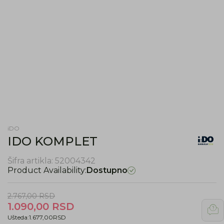
iDO
IDO KOMPLET
Šifra artikla:
52004342
Product Availability:
Dostupno
2.767,00
RSD
1.090,00
RSD
Ušteda:
1.677,00
RSD