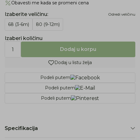
Obavesti me kada se promeni cena
Izaberite veličinu
:
Odredi veličinu
68 (3-6m)
80 (9-12m)
Izaberi količinu
Dodaj u korpu
Dodaj u listu želja
Podeli putem
Podeli putem
Podeli putem
Specifikacija