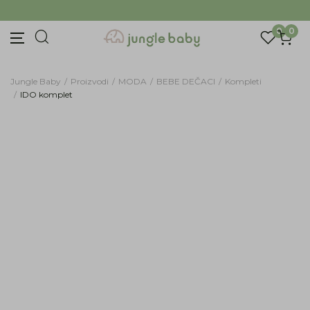
Prijava na newsletter
BESPLATNA ISPORUKA Paketa preko 4.000 RSD
Prijavite se za novosti i promocije. Budite prvi
0
0
koji će saznati za naše najnovije proizvode i
posebne ponude.
Unesite Vašu e‑mail adresu da biste se prijavili na newsletter.
Jungle Baby
Proizvodi
MODA
BEBE DEČACI
Kompleti
IDO komplet
Prijavi se
61
%
Potvrđujem da imam 18 godina ili više i da sam
pročitao, razumeo i slažem se sa
politikom
privatnosti
ili nas zapratite na