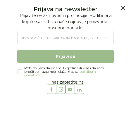
BESPLATNA ISPORUKA Paketa preko 4.000 RSD
0
0
Jungle Baby
Proizvodi
MODA
BEBE DEČACI
Kompleti
Just kiddin baby komplet trenerka 62-92
Prijava na newsletter
Prijavite se za novosti i promocije. Budite prvi
koji će saznati za naše najnovije proizvode i
posebne ponude.
Unesite Vašu e‑mail adresu da biste se prijavili na newsletter.
Prijavi se
Potvrđujem da imam 18 godina ili više i da sam