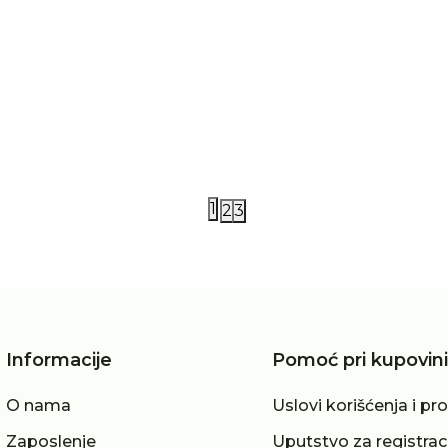
iDO
 košulja 4-14
IDO košulja
490,00
RSD
1.490,00
RSD
3.599,00
RSD
1
2
3
Informacije
Pomoć pri kupovini
O nama
Uslovi korišćenja i pr
Zaposlenje
Uputstvo za registrac