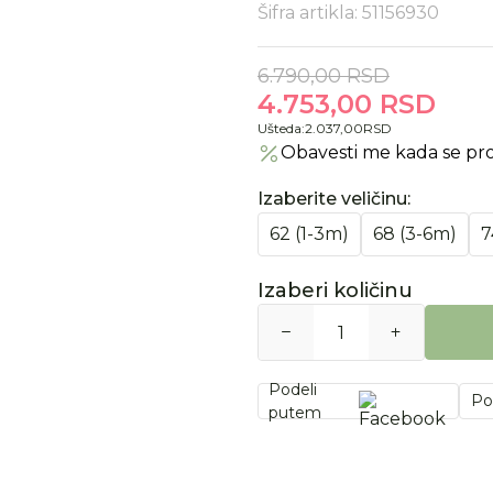
Šifra artikla:
51156930
6.790,00
RSD
4.753,00
RSD
Ušteda:
2.037,00
RSD
Obavesti me kada se pr
Izaberite veličinu
:
62 (1-3m)
68 (3-6m)
7
Izaberi količinu
Podeli
Po
putem