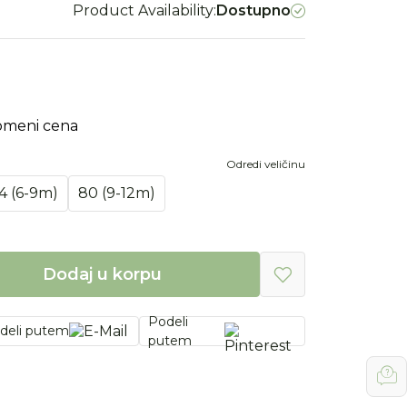
Product Availability:
Dostupno
omeni cena
Odredi veličinu
4 (6-9m)
80 (9-12m)
Dodaj u korpu
Podeli
deli putem
putem