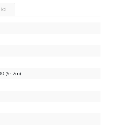
ici
 80 (9-12m)