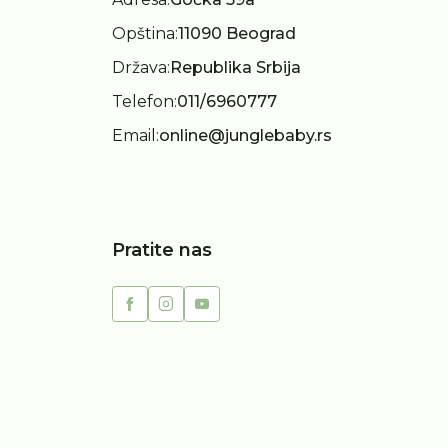
Opština:
11090 Beograd
Država:
Republika Srbija
Telefon:
011/6960777
Email:
online@junglebaby.rs
Pratite nas