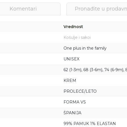
Komentari
Pronađite u prodavn
Vrednost
Košulje i sakoi
One plus in the family
UNISEX
62 (1-3m), 68 (3-6m), 74 (6-9m),
KREM
PROLEĆE/LETO
FORMA VS
Prijava na newsletter
Prijavite se za novosti i promocije. Budite prvi
ŠPANIJA
koji će saznati za naše najnovije proizvode i
99% PAMUK 1% ELASTAN
posebne ponude.