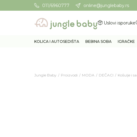
011/6960777
online@junglebaby.rs
Potrebna Vam je pomoć? Poz
Uslovi isporuke
KOLICA I AUTOSEDIŠTA
BEBINA SOBA
IGRAČKE
Jungle Baby
Proizvodi
MODA
DEČACI
Košulje i s
30
%