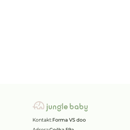
iDO
AO76
iDO košulja 62-92
AO76
3.690,00
RSD
16.
5.290,00
RSD
Kontakt:
Forma VS doo
Adresa:
Gočka 59a