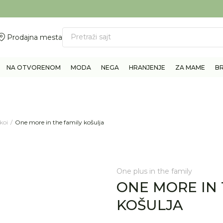
ovite 011/6960777
BESPLATNA ISPORUKA Paketa preko 4.000 RSD
Pretraži sajt
Prodajna mesta
NA OTVORENOM
MODA
NEGA
HRANJENJE
ZA MAME
B
akoi
One more in the family košulja
One plus in the family
ONE MORE IN 
KOŠULJA