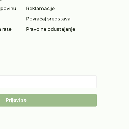
upovinu
Reklamacije
a
Povraćaj sredstava
 rate
Pravo na odustajanje
Prijavi se