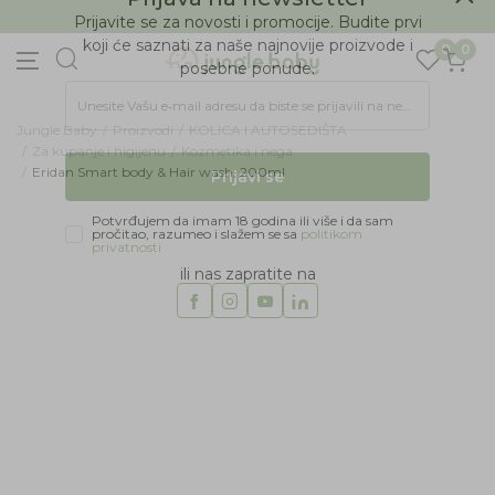
BESPLATNA ISPORUKA Paketa preko 4.000 RSD
Prijava na newsletter
0
0
Prijavite se za novosti i promocije. Budite prvi
koji će saznati za naše najnovije proizvode i
posebne ponude.
Jungle Baby
Proizvodi
KOLICA I AUTOSEDIŠTA
Unesite Vašu e‑mail adresu da biste se prijavili na newsletter.
Za kupanje i higijenu
Kozmetika i nega
Eridan Smart body & Hair wash, 200ml
Prijavi se
Potvrđujem da imam 18 godina ili više i da sam
pročitao, razumeo i slažem se sa
politikom
privatnosti
ili nas zapratite na