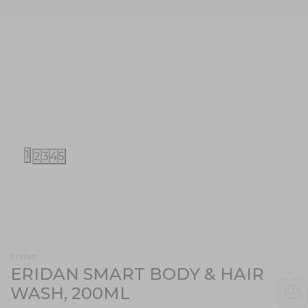
1
2
3
4
5
Eridan
ERIDAN SMART BODY & HAIR
WASH, 200ML