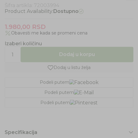
Šifra artikla:
72003994
Product Availability:
Dostupno
1.980,00
RSD
Obavesti me kada se promeni cena
Izaberi količinu
Dodaj u korpu
Dodaj u listu želja
Podeli putem
Podeli putem
Podeli putem
Specifikacija