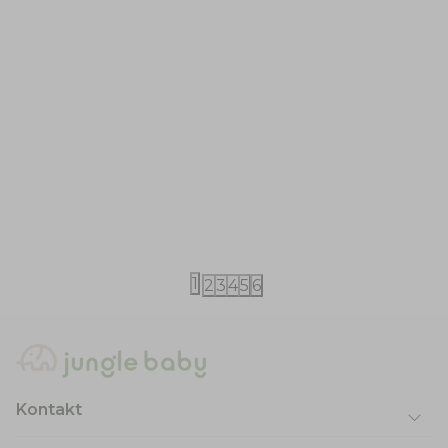
Azeta Bio
Azeta Bio
Azeta Bio tečni sapun za ruke 200ml
Azeta Bio los
100ml
1.249,00
RSD
1.269,00
RSD
1
2
3
4
5
6
Kontakt